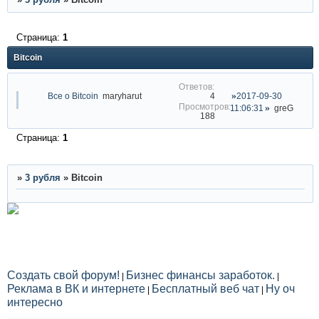
Страница:
1
Bitcoin
Все о Bitcoin
maryharut
2017-09-30
4
11:06:31
greG
188
Страница:
1
»
3 рубля
»
Bitcoin
Создать свой форум!
Бизнес финансы заработок.
|
|
Реклама в ВК и интернете
Бесплатный веб чат
Ну оч
|
|
интересно