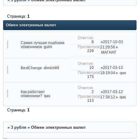
Страница:
1
Обмен электронных валют
2017-10-03
8
Самая лучшая подборка
обменников
gulm
21:29:56
229
МАГНАТ
2017-03-13
10
BestChange
dimich66
19:19:04
qas
175
Как работают
2017-03-12
2
обменники?
qas
17:38:12
qas
113
Страница:
1
»
3 рубля
»
Обмен электронных валют