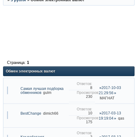
Страница:
1
Обмен электронных валют
2017-10-03
8
Самая лучшая подборка
обменников
gulm
21:29:56
230
МАГНАТ
2017-03-13
10
BestChange
dimich66
19:19:04
qas
175
Как работают
2017-03-12
2