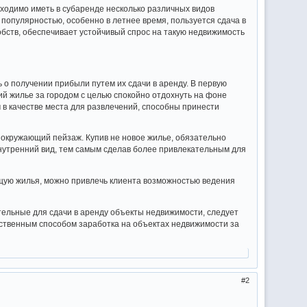
бходимо иметь в субаренде несколько различных видов
опулярностью, особенно в летнее время, пользуется сдача в
бств, обеспечивает устойчивый спрос на такую недвижимость
 о получении прибыли путем их сдачи в аренду. В первую
й жилье за городом с целью спокойно отдохнуть на фоне
 в качестве места для развлечений, способны принести
е окружающий пейзаж. Купив не новое жилье, обязательно
внутренний вид, тем самым сделав более привлекательным для
ющую жилья, можно привлечь клиента возможностью ведения
тельные для сдачи в аренду объекты недвижимости, следует
нственным способом заработка на объектах недвижимости за
2