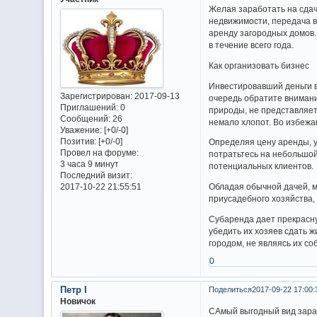
Желая заработать на сдач
недвижимости, передача в
аренду загородных домов.
в течение всего года.
Как организовать бизнес
Инвестировавший деньги в
Зарегистрирован
: 2017-09-13
очередь обратите внимани
Приглашений:
0
природы, не представляет
Сообщений:
26
немало хлопот. Во избежа
Уважение:
[+0/-0]
Позитив:
[+0/-0]
Определяя цену аренды, у
Провел на форуме:
потратьтесь на небольшой
3 часа 9 минут
потенциальных клиентов.
Последний визит:
2017-10-22 21:55:51
Обладая обычной дачей, м
приусадебного хозяйства
Субаренда дает прекрасну
убедить их хозяев сдать 
городом, не являясь их со
0
Петр I
Поделиться
2017-09-22 17:00:
Новичок
САмый выгодный вид зараб