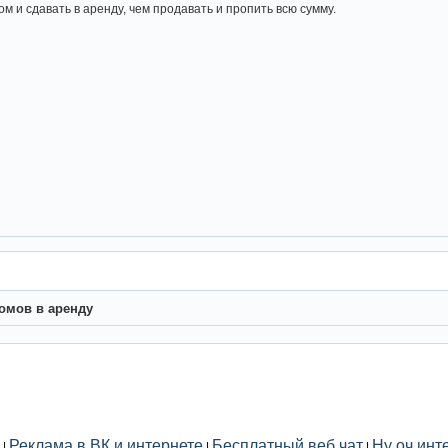
м и сдавать в аренду, чем продавать и пропить всю сумму.
омов в аренду
Реклама в ВК и интернете
Бесплатный веб чат
Ну оч инт
|
|
|