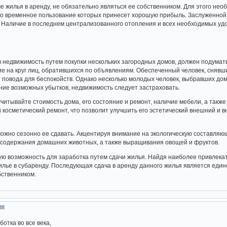
е жилья в аренду, не обязательно являться ее собственником. Для этого нео
о временное пользование которых принесет хорошую прибыль. Заслуженной п
 Наличие в последнем централизованного отопления и всех необходимых удо
 недвижимость путем покупки нескольких загородных домов, должен подумать
е на круг лиц, обратившихся по объявлениям. Обеспеченный человек, снявши
 повода для беспокойств. Однако несколько молодых человек, выбравших дом
ние возможных убытков, недвижимость следует застраховать.
читывайте стоимость дома, его состояние и ремонт, наличие мебели, а такж
 косметический ремонт, что позволит улучшить его эстетический внешний и 
ожно сезонно ее сдавать. Акцентируя внимание на экологическую составля
, содержания домашних животных, а также выращивания овощей и фруктов.
ю возможность для заработка путем сдачи жилья. Найдя наиболее привлека
жилье в субаренду. Последующая сдача в аренду данного жилья является еди
бственником.
38
отка во все века,