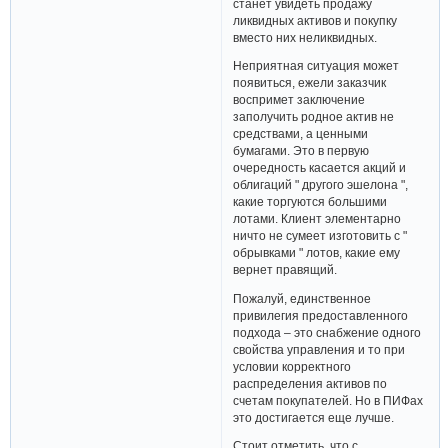
станет увидеть продажу
ликвидных активов и покупку
вместо них неликвидных.
Неприятная ситуация может
появиться, ежели заказчик
воспримет заключение
заполучить родное актив не
средствами, а ценными
бумагами. Это в первую
очередность касается акций и
облигаций " другого эшелона ",
какие торгуются большими
лотами. Клиент элементарно
ничто не сумеет изготовить с "
обрывками " лотов, какие ему
вернет правящий.
Пожалуй, единственное
привилегия предоставленного
подхода – это снабжение одного
свойства управления и то при
условии корректного
распределения активов по
счетам покупателей. Но в ПИФах
это достигается еще лучше.
Стоит отметить, что с