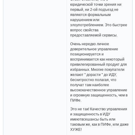
юридической точки зрения ни
первый, ни 2-ой подъезд не
являются формальным
нарушением или
злоупотреблением. Это быстрее
вопрос свойства
предоставляемой сервисы.
Очень нередко личное
доверительное управление
позиционируется и
воспринимается как некоторый
привилегированный продукт для
избранных. Многие покупатели
желают " дорасти " до ИДУ,
бесхитростно полагая, что
получат там наиболее
высококачественное управление
и огромную защищенность, чем в
ПИФе.
Это не так! Качество управления
и защищенность в ИДУ
имеютвсешансы быть или
таковым же, как в ПИФе, или даже
ХУЖЕ!