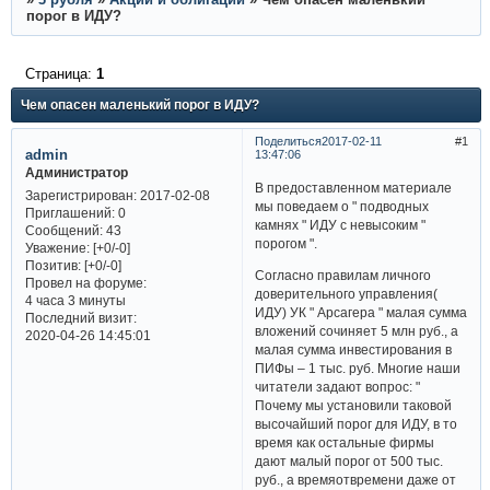
порог в ИДУ?
Страница:
1
Чем опасен маленький порог в ИДУ?
Поделиться
2017-02-11
1
admin
13:47:06
Администратор
В предоставленном материале
Зарегистрирован
: 2017-02-08
мы поведаем о " подводных
Приглашений:
0
камнях " ИДУ с невысоким "
Сообщений:
43
порогом ".
Уважение:
[+0/-0]
Позитив:
[+0/-0]
Согласно правилам личного
Провел на форуме:
доверительного управления(
4 часа 3 минуты
ИДУ) УК " Арсагера " малая сумма
Последний визит:
вложений сочиняет 5 млн руб., а
2020-04-26 14:45:01
малая сумма инвестирования в
ПИФы – 1 тыс. руб. Многие наши
читатели задают вопрос: "
Почему мы установили таковой
высочайший порог для ИДУ, в то
время как остальные фирмы
дают малый порог от 500 тыс.
руб., а времяотвремени даже от