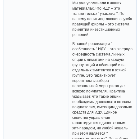
Мы уже упоминали в наших
материалах, что ИДУ – это
только только " упаковка ". По
нашему понятию, главная служба
правящей фирмы – это система
принятия инвестиционных
решений.
В нашей реализации "
особенность " ИДУ – это в первую
очередность система личных
опций с лимитами на каждую
группу акций и облигаций и на
отдельных эмитентов в всякой
группе. Это гарантирует
вероятность выбора
персональной меры риска для
всякого покупателя. Практика
указывает, что такие опции
необходимы далековато не всем
покупателям, имеющим довольно
средств для ИДУ. Единое
свойство управления
гарантируется единственным
хит-парадом, но любой кошель
при этом является "
самостоятельным ". По любому