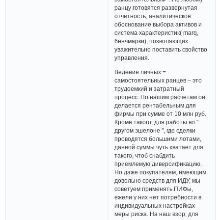
ранцу готовятся развернутая
отчетность, аналитическое
обоснование выбора активов и
система характеристик( marq,
бенчмарки), позволяющих
уважительно поставить свойство
управления.
Ведение личных =
самостоятельных ранцев – это
трудоемкий и затратный
процесс. По нашим расчетам он
делается рентабельным для
фирмы при сумме от 10 млн руб.
Кроме такого, для работы во "
другом эшелоне ", где сделки
проводятся большими лотами,
данной суммы чуть хватает для
такого, чтоб снабдить
приемлемую диверсификацию.
Но даже покупателям, имеющим
довольно средств для ИДУ, мы
советуем применять ПИФы,
ежели у них нет потребности в
индивидуальных настройках
меры риска. На наш взор, для