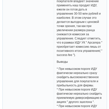
покупателя владеет значение
применять наш продукт ИДУ,
ежели он готов дать в
управление 30-50 млн рублей и
наиболее. В этом случае это
делается выгодным с ценовой
точки зрения, так как при
увеличении размера ранца
снижается комиссия за
управление. Следует отметить,
что в рамках ИДУ УК " Арсагера "
приобретает комиссию лишь от
позитивного итога управления( "
success fee ").
Выводы
* При невысоком пороге ИДУ
фактически нереально сразу
снабдить высококачественное
управление для покупателя и
прибыльность для фирмы.
* При невысоком пороге ИДУ
фактически нереально снабдить
приемлемую диверсификацию в
акциях " другого эшелона ".
* При невысоком пороге ИДУ