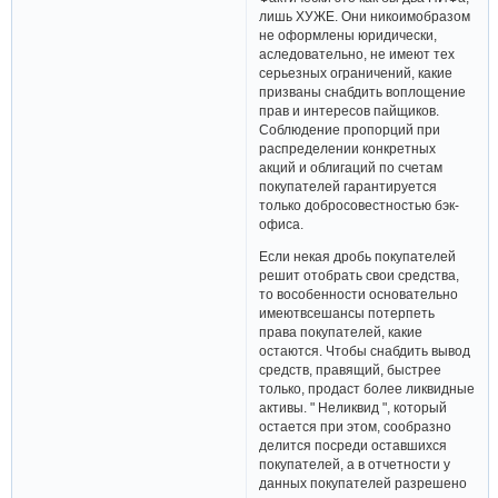
лишь ХУЖЕ. Они никоимобразом
не оформлены юридически,
аследовательно, не имеют тех
серьезных ограничений, какие
призваны снабдить воплощение
прав и интересов пайщиков.
Соблюдение пропорций при
распределении конкретных
акций и облигаций по счетам
покупателей гарантируется
только добросовестностью бэк-
офиса.
Если некая дробь покупателей
решит отобрать свои средства,
то вособенности основательно
имеютвсешансы потерпеть
права покупателей, какие
остаются. Чтобы снабдить вывод
средств, правящий, быстрее
только, продаст более ликвидные
активы. " Неликвид ", который
остается при этом, сообразно
делится посреди оставшихся
покупателей, а в отчетности у
данных покупателей разрешено