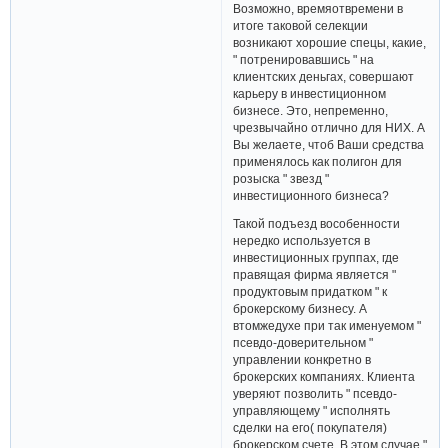
Возможно, времяотвремени в
итоге таковой селекции
возникают хорошие спецы, какие,
" потренировавшись " на
клиентских деньгах, совершают
карьеру в инвестиционном
бизнесе. Это, непременно,
чрезвычайно отлично для НИХ. А
Вы желаете, чтоб Ваши средства
применялось как полигон для
розыска " звезд "
инвестиционного бизнеса?
Такой подъезд вособенности
нередко используется в
инвестиционных группах, где
правящая фирма является "
продуктовым придатком " к
брокерскому бизнесу. А
втомжедухе при так именуемом "
псевдо-доверительном "
управлении конкретно в
брокерских компаниях. Клиента
уверяют позволить " псевдо-
управляющему " исполнять
сделки на его( покупателя)
брокерском счете. В этом случае "