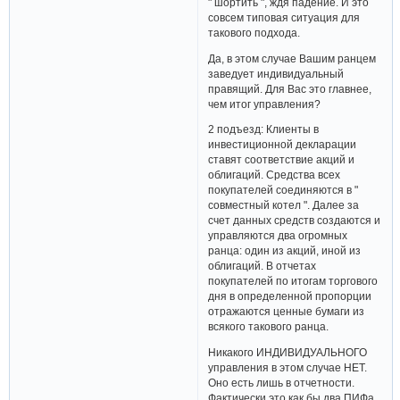
" шортить ", ждя падение. И это
совсем типовая ситуация для
такового подхода.
Да, в этом случае Вашим ранцем
заведует индивидуальный
правящий. Для Вас это главнее,
чем итог управления?
2 подъезд: Клиенты в
инвестиционной декларации
ставят соответствие акций и
облигаций. Средства всех
покупателей соединяются в "
совместный котел ". Далее за
счет данных средств создаются и
управляются два огромных
ранца: один из акций, иной из
облигаций. В отчетах
покупателей по итогам торгового
дня в определенной пропорции
отражаются ценные бумаги из
всякого такового ранца.
Никакого ИНДИВИДУАЛЬНОГО
управления в этом случае НЕТ.
Оно есть лишь в отчетности.
Фактически это как бы два ПИФа,