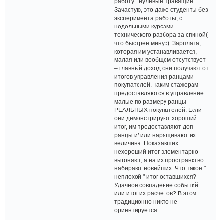
работу " нулевые правящие ".
Зачастую, это даже студенты без
эксперимента работы, с
недельными курсами
технического разбора за спиной(
что быстрее минус). Зарплата,
которая им устанавливается,
малая или вообщем отсутствует
– главный доход они получают от
итогов управления ранцами
покупателей. Таким стажерам
предоставляются в управление
малые по размеру ранцы
РЕАЛЬНЫХ покупателей. Если
они демонстрируют хороший
итог, им предоставляют доп
ранцы и/ или наращивают их
величина. Показавших
нехороший итог элементарно
выгоняют, а на их пространство
набирают новейших. Что такое "
неплохой " итог оставшихся?
Удачное совпадение событий
или итог их расчетов? В этом
традиционно никто не
ориентируется.