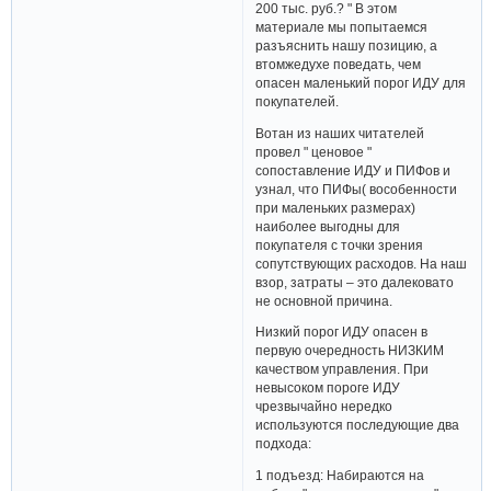
200 тыс. руб.? " В этом
материале мы попытаемся
разъяснить нашу позицию, а
втомжедухе поведать, чем
опасен маленький порог ИДУ для
покупателей.
Вотан из наших читателей
провел " ценовое "
сопоставление ИДУ и ПИФов и
узнал, что ПИФы( вособенности
при маленьких размерах)
наиболее выгодны для
покупателя с точки зрения
сопутствующих расходов. На наш
взор, затраты – это далековато
не основной причина.
Низкий порог ИДУ опасен в
первую очередность НИЗКИМ
качеством управления. При
невысоком пороге ИДУ
чрезвычайно нередко
используются последующие два
подхода:
1 подъезд: Набираются на