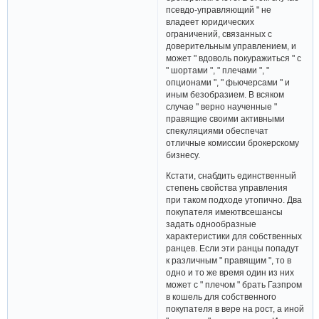
псевдо-управляющий " не
владеет юридических
ограничений, связанных с
доверительным управлением, и
может " вдоволь покуражиться " с
" шортами ", " плечами ", "
опционами ", " фьючерсами " и
иным безобразием. В всяком
случае " верно наученные "
правящие своими активными
спекуляциями обеспечат
отличные комиссии брокерскому
бизнесу.
Кстати, снабдить единственный
степень свойства управления
при таком подходе утопично. Два
покупателя имеютвсешансы
задать однообразные
характеристики для собственных
ранцев. Если эти ранцы попадут
к различным " правящим ", то в
одно и то же время один из них
может с " плечом " брать Газпром
в кошель для собственного
покупателя в вере на рост, а иной