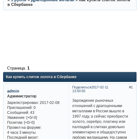
в Сбербанке
Страница:
1
Как купить слиток золота в Сбербанке
Поделиться
2017-02-11
1
admin
13:50:55
Администратор
Зарождение рыночных
Зарегистрирован
: 2017-02-08
отношений с драгоценными
Приглашений:
0
металлами в России вышло в
Сообщений:
43
1997 году, а сейчас приобрести
Уважение:
[+0/-0]
золото, серебро, платину или
Позитив:
[+0/-0]
палладий в слитках довольно
Провел на форуме:
элементарно и общедоступно
4 часа 3 минуты
Последний визит:
любому желающему. На самом