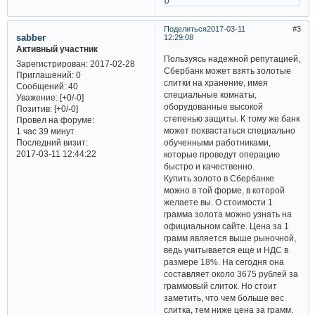
0
Поделиться
2017-03-11
3
sabber
12:29:08
Активный участник
Пользуясь надежной репутацией,
Зарегистрирован
: 2017-02-28
Сбербанк может взять золотые
Приглашений:
0
слитки на хранение, имея
Сообщений:
40
специальные комнаты,
Уважение:
[+0/-0]
оборудованные высокой
Позитив:
[+0/-0]
степенью защиты. К тому же банк
Провел на форуме:
может похвастаться специально
1 час 39 минут
Последний визит:
обученными работниками,
2017-03-11 12:44:22
которые проведут операцию
быстро и качественно.
Купить золото в Сбербанке
можно в той форме, в которой
желаете вы. О стоимости 1
грамма золота можно узнать на
официальном сайте. Цена за 1
грамм является выше рыночной,
ведь учитывается еще и НДС в
размере 18%. На сегодня она
составляет около 3675 рублей за
граммовый слиток. Но стоит
заметить, что чем больше вес
слитка, тем ниже цена за грамм.