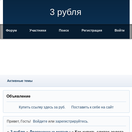
3 рубля
Форум
Участники
Поиск
Регистрация
Войти
Активные темы
Объявление
Купить ссылку здесь за
руб.
Поставить к себе на сайт
Привет, Гость!
Войдите
или
зарегистрируйтесь
.
»
3 рубля
»
Драгоценные металы
»
Как купить слиток золота