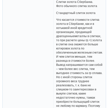
Слитки золота Сбербанка.
Фото обычного слитка золота
Стандартный слиток золота
Что касается стоимости слитка
золота в Сбербанке, как и в
хотькакой иной кредитной
организации, продающей
драгоценныеметаллы в слитках,
то при расчете цены гр.>} золота
в слитке она окажется больше
котировок золота по
обезличенным железным счетам.
И чем слиток меньше, тем
разница в стоимости более.
Вывод напрашивается сам собой
– чем более вес слитка, тем
выгоднее стоимость за гр сплава.
Но с иной стороны слиток
огромного веса труднее
реализовать, т. к. банк не
слишком-то заинтересован в
выкупе слитков, какие
недостаточно нужны, таккак
приобрести большущий слиток
не любому по карману. Поэтому