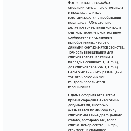
Фото слиток на весахВсе
операции, связанные с покупкой
и продажей слитков,
изготавливаются в пребывании
покупателя. Обязательно
делается зрительный контроль
слитков, пересчет, контрольное
соображение и сравнение
приобретенных итогов с
данными сертификатов свойства.
Точность взвешивания для
слитков золота, платины и
палладия сочиняет 0, 01 гр.>},
для слитков серебра 0, 1 гр.>}.
Весы обязаны быть размещены
так, чтоб заказчик мог
контролировать итоги
взвешивания.
Сделка оформляется актом
приема-передачи и кассовыми
документами, в которых
указывается по любому типу
слитков: название драгоценного
сплава, тестирование, толпа
слитка, номер слитка( шифр),
стоимость и сплошное