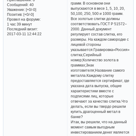
грамм. В основном они
Сообщений:
40
выпускаются в весе 1, 5, 10, 20,
Уважение:
[+0/-0]
50,100, 250, 500 и 1000 грамм.
Позитив:
[+0/-0]
Все золотые слитки должны
Провел на форуме:
соответствовать ГОСТ Р 51572–
1 час 39 минут
Последний визит:
2000. Данный документ
2017-03-11 12:44:22
регулирует состав слитка, его
размеры. На каждом самородке с
лицевой стороны
указывается:Гравировка«Россия»;Ма
слитка;Серийный
номер;Количество золота в
граммах;Знак
изготовителя;Название самого
металла.Каждому слитку
предоставляется сертификат, где
указана дата выпуска, общие
характеристики вместе с
подписями лиц, которые
отвечают за качество слитка.Что
делать, если вы твердо решили
купить драгоценный метал в
банке?
Итак, вы решили, что на данный
момент самым выгодным
инвестированием денег является