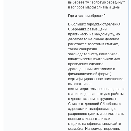
выберете ту " золотую середину "
в вопросе массы слитка и цены.
Где и как приобрести?
В больших городках отделения
Сбербанка размещены
практически на каждом углу, но
далековато не любое деление
работает с золотом в слитках,
таккак сообразно
законодательству банк обязан
владеть всеми критериями для
проведения сделок с
драгоценными металлами в
физиологической форме(
сертифицированное помещение,
высокоточное
весоизмерительное оснащение и
квалифицированные для работы
с драгметаллом сотрудники).
Список отделений Сбербанка с
адресами и телефонами, где
разрешено купить и реализовать
ценные сплавы в слитках,
глядите на официальном сайте
скамейка. Например, перечень