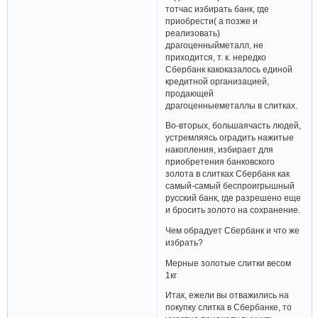
тотчас избирать банк, где
приобрести( а позже и
реализовать)
драгоценныйметалл, не
приходится, т. к. нередко
Сбербанк какоказалось единой
кредитной организацией,
продающей
драгоценныеметаллы в слитках.
Во-вторых, большаячасть людей,
устремляясь оградить нажитые
накопления, избирает для
приобретения банковского
золота в слитках Сбербанк как
самый-самый беспроигрышный
русский банк, где разрешено еще
и бросить золото на сохранение.
Чем обрадует Сбербанк и что же
избрать?
Мерные золотые слитки весом
1кг
Итак, ежели вы отважились на
покупку слитка в Сбербанке, то