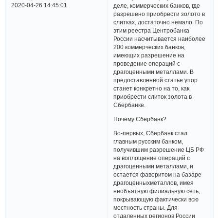
2020-04-26 14:45:01
деле, коммерческих банков, где
разрешено приобрести золото в
слитках, достаточно немало. По
этим реестра Центробанка
России насчитывается наиболее
200 коммерческих банков,
имеющих разрешение на
проведение операций с
драгоценными металлами. В
предоставленной статье упор
станет конкретно на то, как
приобрести слиток золота в
Сбербанке.
Почему Сбербанк?
Во-первых, Сбербанк стал
главным русским банком,
получившим разрешение ЦБ РФ
на воплощение операций с
драгоценными металлами, и
остается фаворитом на базаре
драгоценныхметаллов, имея
необъятную филиальную сеть,
покрывающую фактически всю
местность страны. Для
отдаленных регионов России