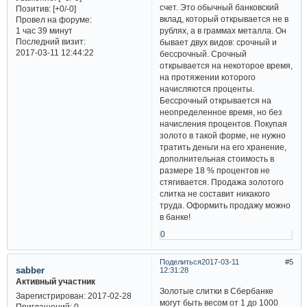
счет. Это обычный банковский
Позитив:
[+0/-0]
вклад, который открывается не в
Провел на форуме:
рублях, а в граммах металла. Он
1 час 39 минут
Последний визит:
бывает двух видов: срочный и
2017-03-11 12:44:22
бессрочный. Срочный
открывается на некоторое время,
на протяжении которого
начисляются проценты.
Бессрочный открывается на
неопределенное время, но без
начисления процентов. Покупая
золото в такой форме, не нужно
тратить деньги на его хранение,
дополнительная стоимость в
размере 18 % процентов не
стягивается. Продажа золотого
слитка не составит никакого
труда. Оформить продажу можно
в банке!
0
Поделиться
2017-03-11
5
sabber
12:31:28
Активный участник
Золотые слитки в Сбербанке
Зарегистрирован
: 2017-02-28
могут быть весом от 1 до 1000
Приглашений:
0