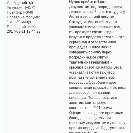
Нужно прийти в банк с
Сообщений:
40
документом, подтверждающим
Уважение:
[+0/-0]
личность и сообщить сотруднику
Позитив:
[+0/-0]
банка о желаемой покупке.
Провел на форуме:
Сотрудник банка с большим
1 час 39 минут
Последний визит:
удовольствием расскажет вам,
2017-03-11 12:44:22
как проходит сделка, ведь
покупка и продажа золота — это
серьезная и ответственная
процедура. Невозможно
совершить покупку через
посредника.Все слитки
тщательно взвешивают и
сверяют с сертификатом. Веса
устанавливаются так, чтоб
покупатель мог видеть всю
процедуру. Сбербанк имеет
специальные высокоточные весы
для проведения данной
операции. Погрешность для
золотого слитка может
составлять — 0,01 грамма.
Оформление сделки происходит
благодаря специальным
кассовым документам и договору
приема-передачи. В документах
сотрудник банка