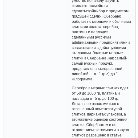
уместно поначалу выучить
комплект скамейка и
сделатьсвойвыбор с предметом
грядущей сделки. Сбербанк
работает с мерными и обычными
слитками золота, серебра,
платины и палладия,
сделанными русскими
аффинажными предприятиями в
согласовании с действующими
эталонами. Золотые мерные
слитки в Сбербанке, как самый-
самый нужный продукт,
представлены совершенной
линейкой — от 1 гр.>} до 1
килограмма.
Серебро в мерных слитках идет
от 50 до 1000 гр, платина и
палладий от 5 гр до 100 гр.
Детальнее ознакомиться с
взвешенный номенклатурой
слитков, вариантах упаковки, а
втомжедухе оценкой состояния
слитков Сбербанком и ее
отражением в стоимости выкупа
слитков разрешено в статье