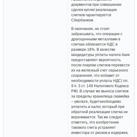
документов при совершении
сделок купли/ реализации
слитков гарантируется
Сбербанком.
В окончание, не стоит
забрасывать, что операции с
драгоценными металлами в
слитках облагаются НДС в
размере 18%. В качестве
кандидатуры уплаты налога банк
предоставляет вероятность
после покупки слитков перевести
их на железный счет серьезного
сохранения, что избавит от
необходимости уплаты НДС( пп.
9 п. 3 ст. 149 Налогового Кодекса
РФ). В случае же выноса слитков
за пределы хранилища скамейка
– увольте, будетнеобходимо
уплатить и налог, который при
обратной реализации слитка не
ворачивается. Так же следует
отметить, что изобретение
такового счета устраняет
инвестора от рисков и издержек,