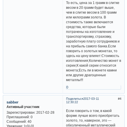
То есть, цена за 1 грамм в слитке
весом в 20 грамм будет выше,
чем в слитке весом в 100 грамм
или килограмм золота. В
стоимость также включаются
средства, которые были
потрачены на изготовление и
транспортировку, страховку,
заработную плату сотрудников и
на прибыль самого банка.Если
говорить о золотых монетах, то
здесь на цену влияет:Стоимость
изготовления;Количество монет в
серии;К какой серии относится
монета;Есть ли в монете камни
или другие драгоценные
металлы!!!
0
Поделиться
2017-03-11
4
sabber
12:30:22
Активный участник
Если говорить о том, в какой
Зарегистрирован
: 2017-02-28
форме лучше всего приобретать
Приглашений:
0
золото, то, наверное, это —
Сообщений:
40
обезличенный металлический
Уважение:
[+0/-0]