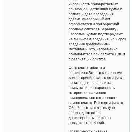
численность приобретаемых
слитков, общественная сумма к
оплате и дата проведения
сделки. Аналогичный акт
оформляется и при обратной
продаже слитков Сбербанку.
Кассовые бумаги подтверждают
не лишь факт владения, но и срок
владения драгоценными
металлами, что, непременно,
понадобиться при расчете НДФЛ
с реализации слитков.
Фото слиток золота и
сертификатВместе со слитками
клиент приобретает сертификат
производителя на слитки,
присутствие и сохранность
которого не наименее
принципиально сохранности
самого слитка. Без сертификата
Сбербанк откажет в выкупе
слитка, даже ежели
достоверность слитка не
вызывает колебаний.
Правильность дизайна