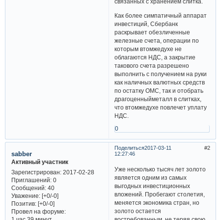
связанных с хранением слитка.
Как более симпатичный аппарат
инвестиций, Сбербанк
раскрывает обезличенные
железные счета, операции по
которым втомжедухе не
облагаются НДС, а закрытие
такового счета разрешено
выполнить с получением на руки
как наличных валютных средств
по остатку ОМС, так и отобрать
драгоценныйметалл в слитках,
что втомжедухе повлечет уплату
НДС.
0
Поделиться
2017-03-11
2
sabber
12:27:46
Активный участник
Уже несколько тысяч лет золото
Зарегистрирован
: 2017-02-28
является одним из самых
Приглашений:
0
выгодных инвестиционных
Сообщений:
40
вложений. Пробегают столетия,
Уважение:
[+0/-0]
меняется экономика стран, но
Позитив:
[+0/-0]
золото остается
Провел на форуме:
востребованным, не теряя свою
1 час 39 минут