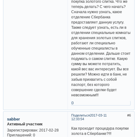
покупка золотого слитка. Что же
теперь делать? С чего начать?
Сначала нужно узнать, какое
отделение Сбербанка
предоставляет данную услугу.
Также следует узнать, есть ли в
отделении специальные комнаты
для хранения золотых слитков,
работают ли специально
обученные специалисты в
данном отделении. Дальше стоит
подумать о самом слитке. Какую
сумму вы можете потратить,
какой вес вас интересует. Вы все
решили? Можно идти в банк, не
забыв прихватить с собой
паспорт, без которого
совершение сделки будет
невозможным!!!
0
Поделиться
2017-03-11
6
sabber
12:33:54
Активный участник
Как проходит процедура покупки
Зарегистрирован
: 2017-02-28
золота в Сбербанке?!!!
Приглашений:
0