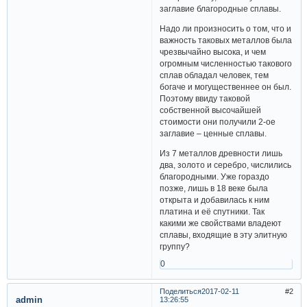
заглавие благородные сплавы.
Надо ли произносить о том, что и
важность таковых металлов была
чрезвычайно высока, и чем
огромным численностью такового
сплав обладал человек, тем
богаче и могущественнее он был.
Поэтому ввиду таковой
собственной высочайшей
стоимости они получили 2-ое
заглавие – ценные сплавы.
Из 7 металлов древности лишь
два, золото и серебро, числились
благородными. Уже гораздо
позже, лишь в 18 веке была
открыта и добавилась к ним
платина и её спутники. Так
какими же свойствами владеют
сплавы, входящие в эту элитную
группу?
0
Поделиться
2017-02-11
2
admin
13:26:55