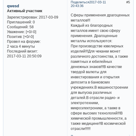
Поделиться
2017-03-11
5
qwesd
20:43:36
Активный участник
Сферы применения драгоценных
Зарегистрирован
: 2017-03-09
металлов!!!
Приглашений:
0
Каждый из благородных
Сообщений:
58
металлов имеет свою сферу
Уважение:
[+0/-0]
применения. Драгоценные
Позитив:
[+0/-0]
металлы используются:
Провел на форуме:
При производстве ювелирных
2 часа 4 минуты
Последний визит:
изделий!!!Для чеканки монет
2017-03-11 20:50:09
различного достоинства, а также
памятных и юбилейных
денежных знаков!!!В качестве
твердой валюты для
инвестирования и открытия
депозита в банковских
учреждениях.В машиностроении
для выпуска различных
деталей.В отрасли радио- и
электротехники,
микроэлектроники, а также в
сфере высоких технологий!!!В
химической промышленности, а
также медицине!!В космической
отрасли!!!!!!