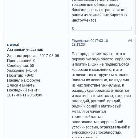
товаров для обмена между
банками разных стран, а также
одним из важнейших биржевых
инструментов!
0
Поделиться
2017-03-10
4
qwesd
19:13:28
Активный участник
Благородные металлы – это в
Зарегистрирован
: 2017-03-09
первую очередь золото, серебро
Приглашений:
0
и платина. Они не подвергаются
Сообщений:
58
коррозии и окислению, и это
Уважение:
[+0/-0]
отличает их от других металлов.
Позитив:
[+0/-0]
Запасы их невелики, но изделия
Провел на форуме:
из них поистине уникальны. К
2 часа 4 минуты
Последний визит:
разряду благородных относятся
2017-03-11 20:50:09
и платиновые металлы, такие как
палладий, рутений, иридий,
родий и осмий. Платиновый
металл отличается
термостойкостью,
пластичностью, коррозийной
устойчивостью, отражательной и
эмиссионной способностью,
также тепло- и