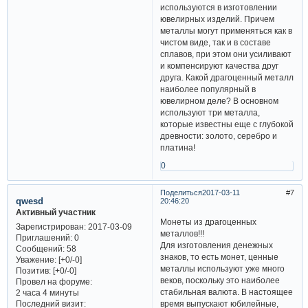
используются в изготовлении
ювелирных изделий. Причем
металлы могут применяться как в
чистом виде, так и в составе
сплавов, при этом они усиливают
и компенсируют качества друг
друга. Какой драгоценный металл
наиболее популярный в
ювелирном деле? В основном
используют три металла,
которые известны еще с глубокой
древности: золото, серебро и
платина!
0
Поделиться
2017-03-11
7
qwesd
20:46:20
Активный участник
Монеты из драгоценных
Зарегистрирован
: 2017-03-09
металлов!!!
Приглашений:
0
Для изготовления денежных
Сообщений:
58
знаков, то есть монет, ценные
Уважение:
[+0/-0]
металлы используют уже много
Позитив:
[+0/-0]
веков, поскольку это наиболее
Провел на форуме:
стабильная валюта. В настоящее
2 часа 4 минуты
Последний визит:
время выпускают юбилейные,