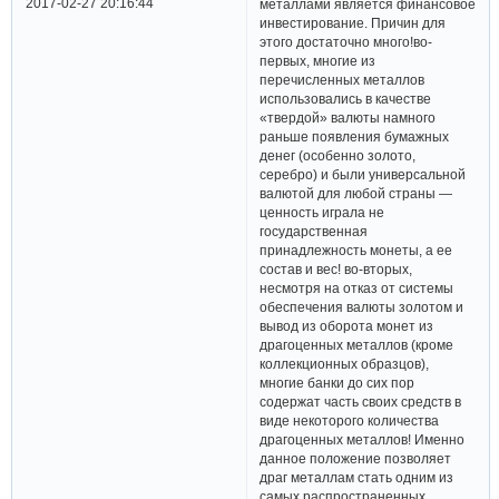
2017-02-27 20:16:44
металлами является финансовое
инвестирование. Причин для
этого достаточно много!во-
первых, многие из
перечисленных металлов
использовались в качестве
«твердой» валюты намного
раньше появления бумажных
денег (особенно золото,
серебро) и были универсальной
валютой для любой страны —
ценность играла не
государственная
принадлежность монеты, а ее
состав и вес! во-вторых,
несмотря на отказ от системы
обеспечения валюты золотом и
вывод из оборота монет из
драгоценных металлов (кроме
коллекционных образцов),
многие банки до сих пор
содержат часть своих средств в
виде некоторого количества
драгоценных металлов! Именно
данное положение позволяет
драг металлам стать одним из
самых распространенных