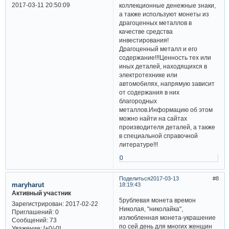
2017-03-11 20:50:09
коллекционные денежные знаки,
а также используют монеты из
драгоценных металлов в
качестве средства
инвестирования!
Драгоценный металл и его
содержание!!!Ценность тех или
иных деталей, находящихся в
электротехнике или
автомобилях, напрямую зависит
от содержания в них
благородных
металлов.Информацию об этом
можно найти на сайтах
производителя деталей, а также
в специальной справочной
литературе!!!
0
Поделиться
2017-03-13
8
maryharut
18:19:43
Активный участник
5рублевая монета времон
Зарегистрирован
: 2017-02-22
Николая, "николайка",
Приглашений:
0
излюбленная монета-украшение
Сообщений:
73
по сей день для многих женщин
Уважение:
[+0/-0]