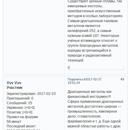
Существуют ценные сплавы, так
именуемые изотопы,
приобретенные искусственным
методом в особых лабораториях.
Самым драгоценным таковым
металлом является
калифорний-252, а самым
нужным осмий-187. Некоторые
учёные втомжедухе относят к
группе благородных металлов
изредка встречающийся в
природе и радиоактивный
технеций.
0
Поделиться
2017-02-27
3
Vvv Vvv
19:51:24
Участник
Драгоценные металлы как
Зарегистрирован
: 2017-02-23
финансовый инструмент!!
Приглашений:
0
Сфера применения драгоценных
Сообщений:
25
металлов достаточно широка —
Уважение:
[+0/-0]
промышленность, ювелирное
Позитив:
[+0/-0]
дело, стоматология,
Провел на форуме:
фармакология и т. д. Еще одной
58 минут
Последний визит:
важной областью работы с драг.