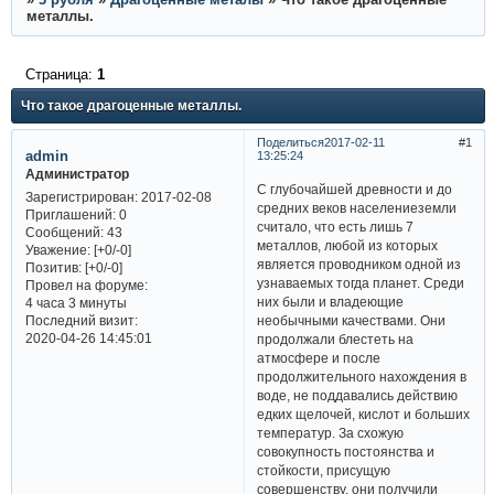
металлы.
Страница:
1
Что такое драгоценные металлы.
Поделиться
2017-02-11
1
admin
13:25:24
Администратор
С глубочайшей древности и до
Зарегистрирован
: 2017-02-08
средних веков населениеземли
Приглашений:
0
считало, что есть лишь 7
Сообщений:
43
металлов, любой из которых
Уважение:
[+0/-0]
является проводником одной из
Позитив:
[+0/-0]
узнаваемых тогда планет. Среди
Провел на форуме:
них были и владеющие
4 часа 3 минуты
Последний визит:
необычными качествами. Они
2020-04-26 14:45:01
продолжали блестеть на
атмосфере и после
продолжительного нахождения в
воде, не поддавались действию
едких щелочей, кислот и больших
температур. За схожую
совокупность постоянства и
стойкости, присущую
совершенству, они получили