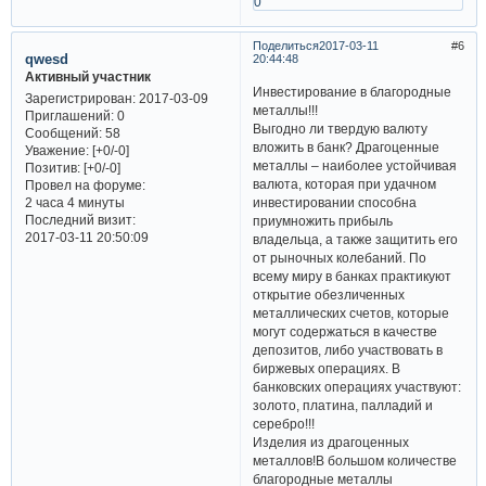
0
Поделиться
2017-03-11
6
qwesd
20:44:48
Активный участник
Инвестирование в благородные
Зарегистрирован
: 2017-03-09
металлы!!!
Приглашений:
0
Выгодно ли твердую валюту
Сообщений:
58
вложить в банк? Драгоценные
Уважение:
[+0/-0]
металлы – наиболее устойчивая
Позитив:
[+0/-0]
валюта, которая при удачном
Провел на форуме:
инвестировании способна
2 часа 4 минуты
Последний визит:
приумножить прибыль
2017-03-11 20:50:09
владельца, а также защитить его
от рыночных колебаний. По
всему миру в банках практикуют
открытие обезличенных
металлических счетов, которые
могут содержаться в качестве
депозитов, либо участвовать в
биржевых операциях. В
банковских операциях участвуют:
золото, платина, палладий и
серебро!!!
Изделия из драгоценных
металлов!В большом количестве
благородные металлы