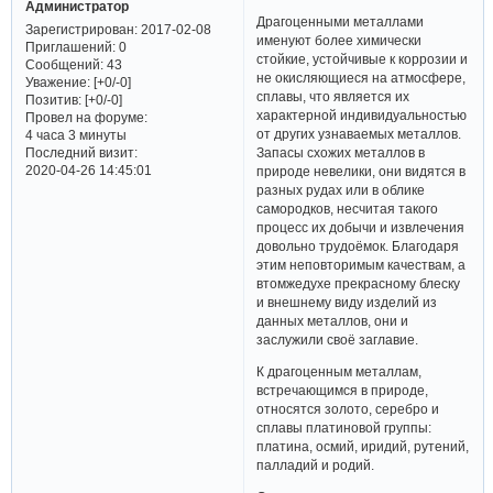
Администратор
Драгоценными металлами
Зарегистрирован
: 2017-02-08
именуют более химически
Приглашений:
0
стойкие, устойчивые к коррозии и
Сообщений:
43
не окисляющиеся на атмосфере,
Уважение:
[+0/-0]
сплавы, что является их
Позитив:
[+0/-0]
характерной индивидуальностью
Провел на форуме:
от других узнаваемых металлов.
4 часа 3 минуты
Последний визит:
Запасы схожих металлов в
2020-04-26 14:45:01
природе невелики, они видятся в
разных рудах или в облике
самородков, несчитая такого
процесс их добычи и извлечения
довольно трудоёмок. Благодаря
этим неповторимым качествам, а
втомжедухе прекрасному блеску
и внешнему виду изделий из
данных металлов, они и
заслужили своё заглавие.
К драгоценным металлам,
встречающимся в природе,
относятся золото, серебро и
сплавы платиновой группы:
платина, осмий, иридий, рутений,
палладий и родий.