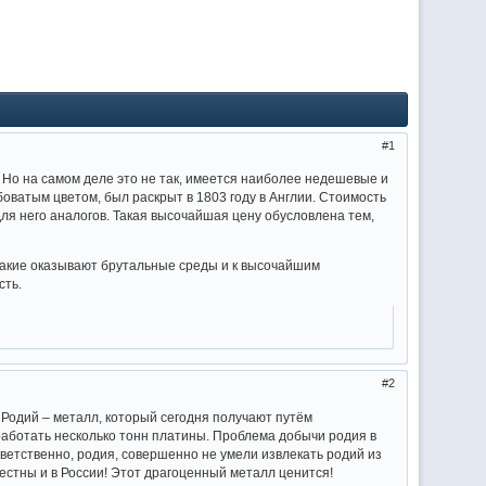
1
 Но на самом деле это не так, имеется наиболее недешевые и
боватым цветом, был раскрыт в 1803 году в Англии. Стоимость
для него аналогов. Такая высочайшая цену обусловлена тем,
какие оказывают брутальные среды и к высочайшим
сть.
2
! Родий – металл, который сегодня получают путём
аботать несколько тонн платины. Проблема добычи родия в
тветственно, родия, совершенно не умели извлекать родий из
естны и в России! Этот драгоценный металл ценится!