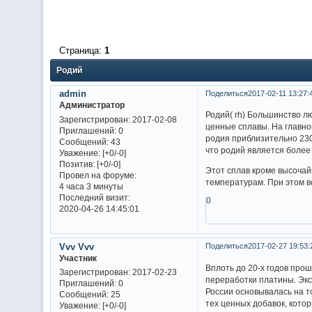
Страница:
1
Родий
admin
Поделиться
2017-02-11 13:27:
Администратор
Родий( rh) Большинство л
Зарегистрирован
: 2017-02-08
ценные сплавы. На главно
Приглашений:
0
родия приблизительно 230 
Сообщений:
43
что родий является более
Уважение:
[+0/-0]
Позитив:
[+0/-0]
Этот сплав кроме высочай
Провел на форуме:
температурам. При этом в
4 часа 3 минуты
Последний визит:
0
2020-04-26 14:45:01
Vvv Vvv
Поделиться
2017-02-27 19:53:
Участник
Вплоть до 20-х годов прош
Зарегистрирован
: 2017-02-23
переработки платины. Экс
Приглашений:
0
России основывалась на т
Сообщений:
25
тех ценных добавок, кото
Уважение:
[+0/-0]