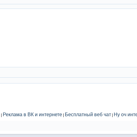
Реклама в ВК и интернете
Бесплатный веб чат
Ну оч инт
|
|
|