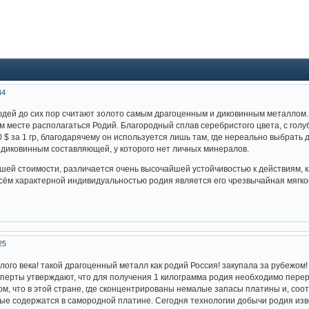
44
юдей до сих пор считают золото самым драгоценным и диковинным металлом.
м месте располагаться Родий. Благородный сплав серебристого цвета, с голу
$ за 1 гр, благодарячему он используется лишь там, где нереально выбрать 
 диковинным составляющей, у которого нет личных минералов.
шей стоимости, различается очень высочайшей устойчивостью к действиям, 
сём характерной индивидуальностью родия является его чрезвычайная мягко
25
лого века! такой драгоценный металл как родий Россия! закупала за рубежом
перты утверждают, что для получения 1 килограмма родия необходимо перер
ом, что в этой стране, где сконцентрированы немалые запасы платины и, соо
рые содержатся в самородной платине. Сегодня технологии добычи родия изв