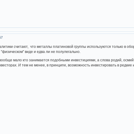
57
литики считают, что металлы платиновой группы используются только в обо
в "физическом" виде и едва ли не полулегально.
, вообще мало кто занимается подобными инвестициями, а слова родий, осмий
нвесторах. И тем не менее, в принципе, возможность инвестировать в редкие 