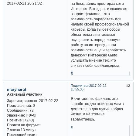
2017-02-21 20:21:02
на бескрайних просторах сети
Интернет. Вот здесь и возникает
вопрос: фриланс – это
возможность заработать или
начало своей профессиональной
карьеры, когда ты без особы
обязательств пытаешься
осуществить определенную
работу по интересу, а при
возможности еще и заработать
денежку? Интересно было
услышать мнение тех, кто
считает себя фрилансером.
0
Поделиться
2017-02-22
2
maryharut
18:55:35
Активный участник
Я считаю. что фриланс-это
Зарегистрирован
: 2017-02-22
заработок для активных мам в
Приглашений:
0
декрете, но для мужчин образ
Сообщений:
73
жизни, а на этом не
Уважение:
[+0/-0]
заработаешь.
Позитив:
[+2/-0]
Провел на форуме:
0
7 часов 13 минут
Последний визит: