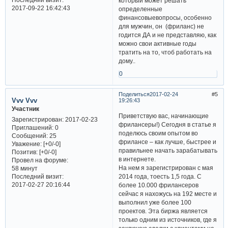
который может решать
2017-09-22 16:42:43
определенные
финансовыевопросы, особенно
для мужчин, он (фриланс) не
годится ДА и не представляю, как
можно свои активные годы
тратить на то, чтоб работать на
дому..
0
Поделиться
2017-02-24
5
Vvv Vvv
19:26:43
Участник
Приветствую вас, начинающие
Зарегистрирован
: 2017-02-23
фрилансеры!) Сегодня в статье я
Приглашений:
0
поделюсь своим опытом во
Сообщений:
25
фрилансе – как лучше, быстрее и
Уважение:
[+0/-0]
правильнее начать зарабатывать
Позитив:
[+0/-0]
в интернете.
Провел на форуме:
На нем я зарегистрирован с мая
58 минут
Последний визит:
2014 года, тоесть 1,5 года. С
2017-02-27 20:16:44
более 10.000 фрилансеров
сейчас я нахожусь на 192 месте и
выполнил уже более 100
проектов. Эта биржа является
только одним из источников, где я