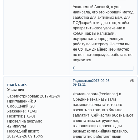
Уважаемый Алексей, я уже
написала, что это хороший метод
зааботка для активных мам, для
ПОДзаработки, для того, чтобы
привратить свое увлечение в
хобби, как вы написали ,
осуществить определенную
работу по интересу. Но если вы
не СУПЕР диайнер, веб мастер,
но по настоящему заработать не
поулчится
0
Поделиться
2017-02-26
8
mark dark
09:12:11
Участник
Фрилансером (freelancer) в
Зарегистрирован
: 2017-02-24
Средние века называли
Приглашений:
0
наемного солдата! готового
Сообщений:
20
воевать за того, кто больше
Уважение:
[+1/-0]
заплатит! Сейчас так обозначают
Позитив:
[+0/-0]
внештатных сотрудников,
Провел на форуме:
выполняющих проекты для
42 минуты
Последний визит:
разных компаний!Как правило,
2017-02-26 09:15:45
внештатно работают люди