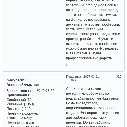
перевести текст, подготовить
чертёж и многое другое.Если вы
не специалист в IT-технологиях,
то это не проблема, потому как
на фрилансе востребованы
десятки, а то и сотни профессий,
часть которых требуют
минимального уровня подготовки
пример: рерайтер! Изучить и
освоить несложные профессии
можно буквально за 4-5 недели,
читая статьи и изучая
профессиональные форумы!
0
Поделиться
2017-03-11
10
maryharut
16:36:41
Активный участник
Сегодня многие имея
Зарегистрирован
: 2017-02-22
постоянную работу так же
Приглашений:
0
подзарабатывают как фрилансы.
Сообщений:
73
РАзвитие гаджетов,
Уважение:
[+0/-0]
информационных технологий
Позитив:
[+2/-0]
создали благоприятные условия
Провел на форуме:
для работы в нескольких
7 часов 13 минут
Последний визит:
проектов. ТАк как работник
2017-09-22 16:42:43