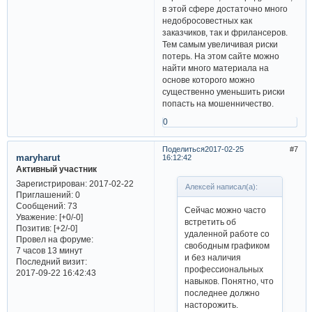
в этой сфере достаточно много
недобросовестных как
заказчиков, так и фрилансеров.
Тем самым увеличивая риски
потерь. На этом сайте можно
найти много материала на
основе которого можно
существенно уменьшить риски
попасть на мошенничество.
0
Поделиться
2017-02-25
7
maryharut
16:12:42
Активный участник
Зарегистрирован
: 2017-02-22
Алексей написал(а):
Приглашений:
0
Сообщений:
73
Сейчас можно часто
Уважение:
[+0/-0]
встретить об
Позитив:
[+2/-0]
удаленной работе со
Провел на форуме:
свободным графиком
7 часов 13 минут
и без наличия
Последний визит:
профессиональных
2017-09-22 16:42:43
навыков. Понятно, что
последнее должно
насторожить.