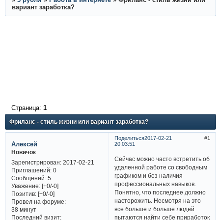
вариант заработка?
Страница:
1
Фриланс - стиль жизни или вариант заработка?
Поделиться
2017-02-21
1
Алексей
20:03:51
Новичок
Сейчас можно часто встретить об
Зарегистрирован
: 2017-02-21
удаленной работе со свободным
Приглашений:
0
графиком и без наличия
Сообщений:
5
профессиональных навыков.
Уважение:
[+0/-0]
Понятно, что последнее должно
Позитив:
[+0/-0]
насторожить. Несмотря на это
Провел на форуме:
все больше и больше людей
38 минут
Последний визит:
пытаются найти себе приработок