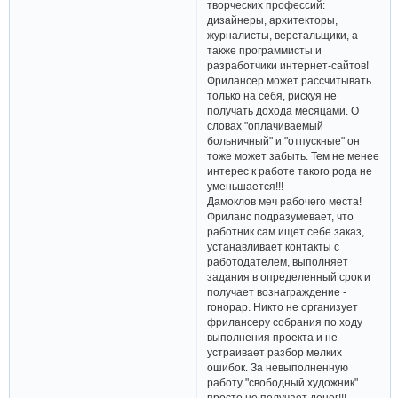
творческих профессий:
дизайнеры, архитекторы,
журналисты, верстальщики, а
также программисты и
разработчики интернет-сайтов!
Фрилансер может рассчитывать
только на себя, рискуя не
получать дохода месяцами. О
словах "оплачиваемый
больничный" и "отпускные" он
тоже может забыть. Тем не менее
интерес к работе такого рода не
уменьшается!!!
Дамоклов меч рабочего места!
Фриланс подразумевает, что
работник сам ищет себе заказ,
устанавливает контакты с
работодателем, выполняет
задания в определенный срок и
получает вознаграждение -
гонорар. Никто не организует
фрилансеру собрания по ходу
выполнения проекта и не
устраивает разбор мелких
ошибок. За невыполненную
работу "свободный художник"
просто не получает денег!!!