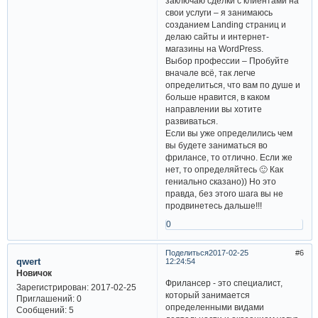
заключаю сделки с клиентами на
свои услуги – я занимаюсь
созданием Landing страниц и
делаю сайты и интернет-
магазины на WordPress.
Выбор профессии – Пробуйте
вначале всё, так легче
определиться, что вам по душе и
больше нравится, в каком
направлении вы хотите
развиваться.
Если вы уже определились чем
вы будете заниматься во
фрилансе, то отлично. Если же
нет, то определяйтесь 🙂 Как
гениально сказано)) Но это
правда, без этого шага вы не
продвинетесь дальше!!!
0
Поделиться
2017-02-25
6
qwert
12:24:54
Новичок
Фрилансер - это специалист,
Зарегистрирован
: 2017-02-25
который занимается
Приглашений:
0
определенными видами
Сообщений:
5