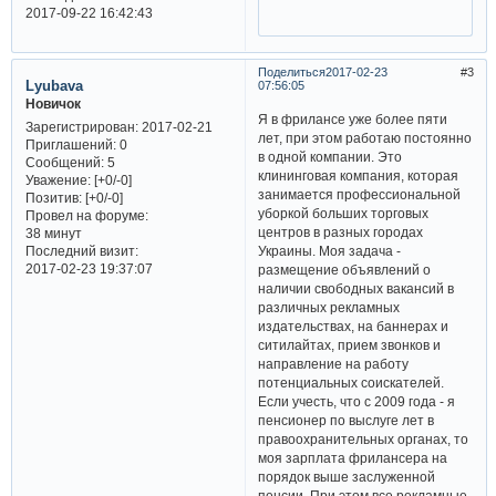
2017-09-22 16:42:43
Поделиться
2017-02-23
3
Lyubava
07:56:05
Новичок
Я в фрилансе уже более пяти
Зарегистрирован
: 2017-02-21
лет, при этом работаю постоянно
Приглашений:
0
в одной компании. Это
Сообщений:
5
клининговая компания, которая
Уважение:
[+0/-0]
занимается профессиональной
Позитив:
[+0/-0]
уборкой больших торговых
Провел на форуме:
центров в разных городах
38 минут
Последний визит:
Украины. Моя задача -
2017-02-23 19:37:07
размещение объявлений о
наличии свободных вакансий в
различных рекламных
издательствах, на баннерах и
ситилайтах, прием звонков и
направление на работу
потенциальных соискателей.
Если учесть, что с 2009 года - я
пенсионер по выслуге лет в
правоохранительных органах, то
моя зарплата фрилансера на
порядок выше заслуженной
пенсии. При этом все рекламные