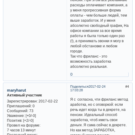
расходы оплачивает компания, а
у меня прогрессивная форма
оплаты - чем больше людей, тем
выше заработок. И у меня
абсолютно свободный график, На
офисе компании за все время
работы я была только один раз
(!), а принимать звонки я могу в
любой обстановке и любом
городе.
Так что фриланс - это
возможность заработка
абсолютно реальная.
0
Поделиться
2017-02-24
4
maryharut
17:03:28
Активный участник
Я с согласна, чти фриланс метод
Зарегистрирован
: 2017-02-22
аработка, но с оговоркой: если
Приглашений:
0
речь идет когда ты в декрете, на
Сообщений:
73
пенсии. Идеальный способ
Уважение:
[+0/-0]
заработка, чтоб иметь свои
Позитив:
[+2/-0]
деньги. Я сама сейчас в декрете.
Провел на форуме:
Но как метод ЗАРАБОТКА,
7 часов 13 минут
Последний визит: