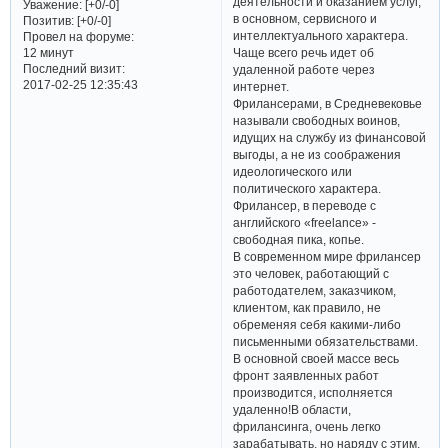
деятельности и оказанием услуг,
Уважение:
[+0/-0]
в основном, сервисного и
Позитив:
[+0/-0]
интеллектуального характера.
Провел на форуме:
Чаще всего речь идет об
12 минут
Последний визит:
удаленной работе через
2017-02-25 12:35:43
интернет.
Фрилансерами, в Средневековье
называли свободных воинов,
идущих на службу из финансовой
выгоды, а не из соображения
идеологического или
политического характера.
Фрилансер, в переводе с
английского «freelance» -
свободная пика, копье.
В современном мире фрилансер
это человек, работающий с
работодателем, заказчиком,
клиентом, как правило, не
обременяя себя какими-либо
письменными обязательствами.
В основной своей массе весь
фронт заявленных работ
производится, исполняется
удаленнo!В области,
фрилансинга, очень легко
зарабатывать, но наряду с этим,