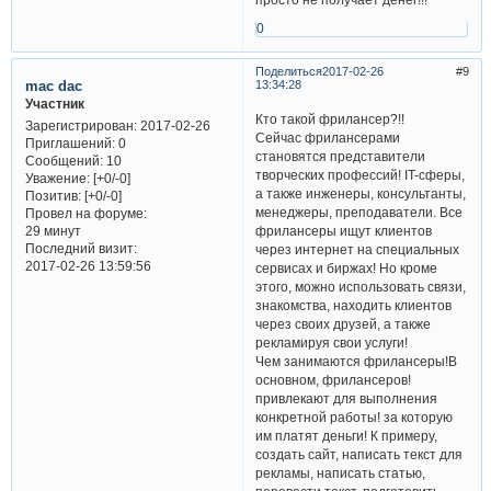
0
Поделиться
2017-02-26
9
mac dac
13:34:28
Участник
Кто такой фрилансер?!!
Зарегистрирован
: 2017-02-26
Сейчас фрилансерами
Приглашений:
0
становятся представители
Сообщений:
10
творческих профессий! IT-сферы,
Уважение:
[+0/-0]
а также инженеры, консультанты,
Позитив:
[+0/-0]
менеджеры, преподаватели. Все
Провел на форуме:
фрилансеры ищут клиентов
29 минут
Последний визит:
через интернет на специальных
2017-02-26 13:59:56
сервисах и биржах! Но кроме
этого, можно использовать связи,
знакомства, находить клиентов
через своих друзей, а также
рекламируя свои услуги!
Чем занимаются фрилансеры!В
основном, фрилансеров!
привлекают для выполнения
конкретной работы! за которую
им платят деньги! К примеру,
создать сайт, написать текст для
рекламы, написать статью,