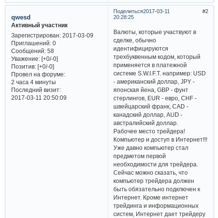
Поделиться
2017-03-11
2
qwesd
20:28:25
Активный участник
Валюты, которые участвуют в
Зарегистрирован
: 2017-03-09
сделке, обычно
Приглашений:
0
идентифицируются
Сообщений:
58
трехбуквенным кодом, который
Уважение:
[+0/-0]
применяется в платежной
Позитив:
[+0/-0]
системе S.W.I.F.T. например: USD
Провел на форуме:
- американский доллар, JPY -
2 часа 4 минуты
Последний визит:
японская йена, GBP - фунт
2017-03-11 20:50:09
стерлингов, EUR - евро, CHF -
швейцарский франк, CAD -
канадский доллар, AUD -
австралийский доллар.
Рабочее место трейдера!
Компьютер и доступ в Интернет!!!
Уже давно компьютер стал
предметом первой
необходимости для трейдера.
Сейчас можно сказать, что
компьютер трейдера должен
быть обязательно подключен к
Интернет. Кроме интернет
трейдинга и информационных
систем, Интернет дает трейдеру