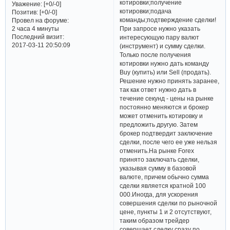
котировки;получение
Уважение:
[+0/-0]
котировки;подача
Позитив:
[+0/-0]
команды;подтверждение сделки!
Провел на форуме:
При запросе нужно указать
2 часа 4 минуты
Последний визит:
интересующую пару валют
2017-03-11 20:50:09
(инструмент) и сумму сделки.
Только после получения
котировки нужно дать команду
Buy (купить) или Sell (продать).
Решение нужно принять заранее,
так как ответ нужно дать в
течение секунд - цены на рынке
постоянно меняются и брокер
может отменить котировку и
предложить другую. Затем
брокер подтвердит заключение
сделки, после чего ее уже нельзя
отменить.На рынке Forex
принято заключать сделки,
указывая сумму в базовой
валюте, причем обычно сумма
сделки является кратной 100
000.Иногда, для ускорения
совершения сделки по рыночной
цене, пункты 1 и 2 отсутствуют,
таким образом трейдер
совершает сделку сразу по