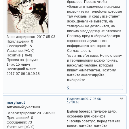
брокеров. Просто чтобы
убедится в надежности сначала
позвоните на телефоны которые
там указаны, и сразу всё станет
ясно. Деньги не вывести, на
телефоны не дозвонится, на
письма в поддержку не отвечают.
Поэтому пред выбором брокера
Зарегистрирован
: 2017-05-03
хорошоооо изучите всю
Приглашений:
0
информацию в интернете.
Сообщений:
15
Согласна есть
Уважение:
[+0/-0]
Позитив:
[+0/-0]
"пллатные"отзывы. Но по отзыву
Провел на форуме:
и терминологии можно понять,
1 час 15 минут
насколько человек, который
Последний визит:
пишет компетентен. Поэтому
2017-07-06 16:19:18
читайте анализируйте,
выбирайте.
0
Поделиться
2017-07-06
8
maryharut
17:36:16
Активный участник
Выбор брокера трудное дело,
Зарегистрирован
: 2017-02-22
особенно для новичков.
Приглашений:
0
Я всегда советую, перед тем как
Сообщений:
73
начать читайте, читайте,
Уважение:
[+0/-0]