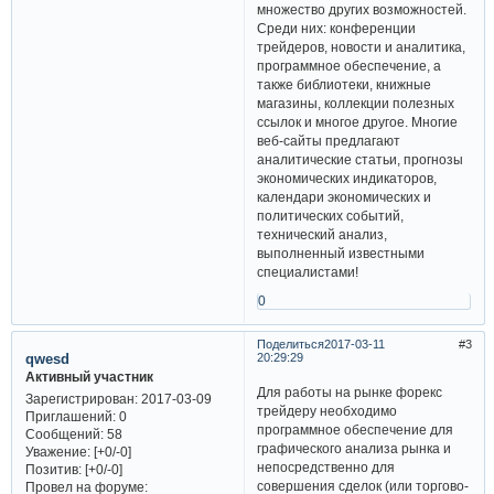
множество других возможностей.
Среди них: конференции
трейдеров, новости и аналитика,
программное обеспечение, а
также библиотеки, книжные
магазины, коллекции полезных
ссылок и многое другое. Многие
веб-сайты предлагают
аналитические статьи, прогнозы
экономических индикаторов,
календари экономических и
политических событий,
технический анализ,
выполненный известными
специалистами!
0
Поделиться
2017-03-11
3
qwesd
20:29:29
Активный участник
Для работы на рынке форекс
Зарегистрирован
: 2017-03-09
трейдеру необходимо
Приглашений:
0
программное обеспечение для
Сообщений:
58
графического анализа рынка и
Уважение:
[+0/-0]
непосредственно для
Позитив:
[+0/-0]
совершения сделок (или торгово-
Провел на форуме: