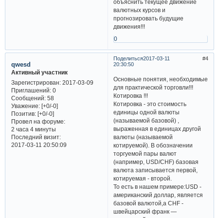
объяснить текущее движение
валютных курсов и
прогнозировать будущие
движения!!!
0
Поделиться
2017-03-11
4
qwesd
20:30:50
Активный участник
Основные понятия, необходимые
Зарегистрирован
: 2017-03-09
для практической торговли!!!
Приглашений:
0
Котировка !!!
Сообщений:
58
Котировка - это стоимость
Уважение:
[+0/-0]
единицы одной валюты
Позитив:
[+0/-0]
(называемой базовой) ,
Провел на форуме:
выраженная в единицах другой
2 часа 4 минуты
Последний визит:
валюты (называемой
2017-03-11 20:50:09
котируемой). В обозначении
торгуемой пары валют
(например, USD/CHF) базовая
валюта записывается первой,
котируемая - второй.
То есть в нашем примере:USD -
американский доллар, является
базовой валютой,а CHF -
швейцарский франк —