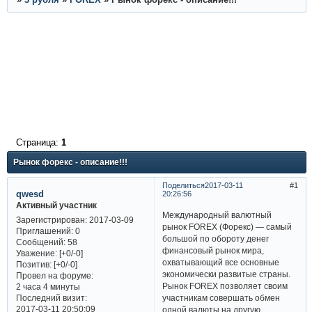
Страница:
1
Рынок форекс - описание!!!
Поделиться
2017-03-11
1
qwesd
20:26:56
Активный участник
Международный валютный
Зарегистрирован
: 2017-03-09
рынок FOREX (Форекс) — самый
Приглашений:
0
большой по обороту денег
Сообщений:
58
финансовый рынок мира,
Уважение:
[+0/-0]
охватывающий все основные
Позитив:
[+0/-0]
экономически развитые страны.
Провел на форуме:
Рынок FOREX позволяет своим
2 часа 4 минуты
Последний визит:
участникам совершать обмен
2017-03-11 20:50:09
одной валюты на другую.