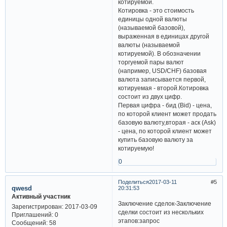
котируемой.
Котировка - это стоимость
единицы одной валюты
(называемой базовой),
выраженная в единицах другой
валюты (называемой
котируемой). В обозначении
торгуемой пары валют
(например, USD/CHF) базовая
валюта записывается первой,
котируемая - второй.Котировка
состоит из двух цифр.
Первая цифра - бид (Bid) - цена,
по которой клиент может продать
базовую валюту,вторая - аск (Ask)
- цена, по которой клиент может
купить базовую валюту за
котируемую!
0
Поделиться
2017-03-11
5
qwesd
20:31:53
Активный участник
Заключение сделок-Заключение
Зарегистрирован
: 2017-03-09
сделки состоит из нескольких
Приглашений:
0
этапов:запрос
Сообщений:
58