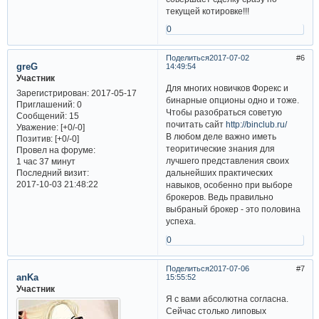
текущей котировке!!!
0
Поделиться
2017-07-02
6
greG
14:49:54
Участник
Для многих новичков Форекс и
Зарегистрирован
: 2017-05-17
бинарные опционы одно и тоже.
Приглашений:
0
Чтобы разобраться советую
Сообщений:
15
почитать сайт
http://binclub.ru/
Уважение:
[+0/-0]
В любом деле важно иметь
Позитив:
[+0/-0]
теоритические знания для
Провел на форуме:
лучшего представления своих
1 час 37 минут
Последний визит:
дальнейших практических
2017-10-03 21:48:22
навыков, особенно при выборе
брокеров. Ведь правильно
выбраный брокер - это половина
успеха.
0
Поделиться
2017-07-06
7
anKa
15:55:52
Участник
Я с вами абсолютна согласна.
Сейчас столько липовых