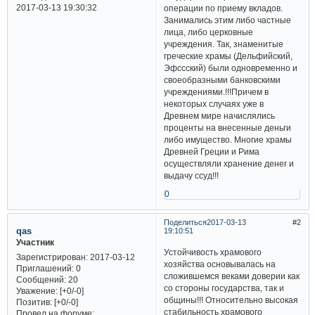
2017-03-13 19:30:32
операции по приему вкладов.
Занимались этим либо частные
лица, либо церковные
учреждения. Так, знаменитые
греческие храмы (Дельфийский,
Эфссский) были одновременно и
своеобразными банковскими
учреждениями.!!!Причем в
некоторых случаях уже в
Древнем мире начислялись
проценты на внесенные деньги
либо имущество. Многие храмы
Древней Греции и Рима
осуществляли хранение денег и
выдачу ссуд!!!
0
Поделиться
2017-03-13
2
qas
19:10:51
Участник
Устойчивость храмового
Зарегистрирован
: 2017-03-12
хозяйства основывалась на
Приглашений:
0
сложившемся веками доверии как
Сообщений:
20
со стороны государства, так и
Уважение:
[+0/-0]
общины!!! Относительно высокая
Позитив:
[+0/-0]
стабильность храмового
Провел на форуме: