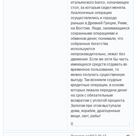
итальянского banco, означающее
стол, за которым сидел меняла.
Аналогичные операции
осуществлялись и гораздо
раньше в Древней Греции, Риме,
на Востоке. Люди, занимающиеся
сохранными операциями и
обменом денег, понимали, что
собранные богатства
используются
непроизводительно, лежат без
движения. Если же хотя бы часть
имеющихся средств отдавать во
временное пользование, то
можно получать существенную
выгоду. Так возникли ссудные
кредитные операции, в основе
которых лежала передача денег
на срок с обязательным
возвратом с уплатой процента.
Залогом при этом выступали
дома, корабли, драгоценные
вещи, скот, рабы!
0
Поделиться
2017-03-13
5