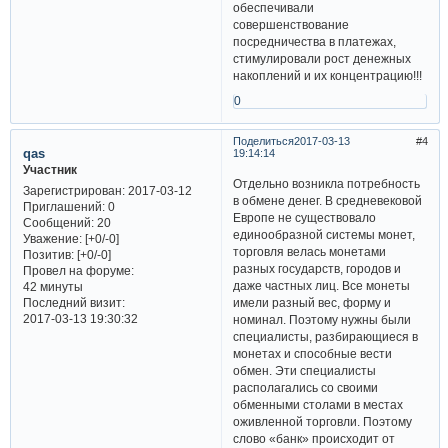
обеспечивали
совершенствование
посредничества в платежах,
стимулировали рост денежных
накоплений и их концентрацию!!!
0
Поделиться
2017-03-13
4
qas
19:14:14
Участник
Отдельно возникла потребность
Зарегистрирован
: 2017-03-12
в обмене денег. В средневековой
Приглашений:
0
Европе не существовало
Сообщений:
20
единообразной системы монет,
Уважение:
[+0/-0]
торговля велась монетами
Позитив:
[+0/-0]
разных государств, городов и
Провел на форуме:
даже частных лиц. Все монеты
42 минуты
Последний визит:
имели разный вес, форму и
2017-03-13 19:30:32
номинал. Поэтому нужны были
специалисты, разбирающиеся в
монетах и способные вести
обмен. Эти специалисты
располагались со своими
обменными столами в местах
оживленной торговли. Поэтому
слово «банк» происходит от