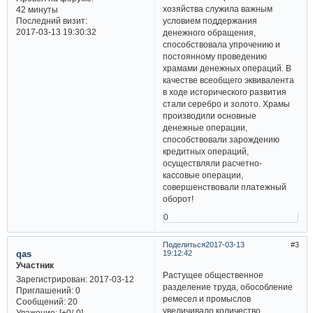
хозяйства служила важным
42 минуты
Последний визит:
условием поддержания
2017-03-13 19:30:32
денежного обращения,
способствовала упрочению и
постоянному проведению
храмами денежных операций. В
качестве всеобщего эквивалента
в ходе исторического развития
стали серебро и золото. Храмы
производили основные
денежные операции,
способствовали зарождению
кредитных операций,
осуществляли расчетно-
кассовые операции,
совершенствовали платежный
оборот!
0
Поделиться
2017-03-13
3
qas
19:12:42
Участник
Растущее общественное
Зарегистрирован
: 2017-03-12
разделение труда, обособление
Приглашений:
0
ремесел и промыслов
Сообщений:
20
увеличивало количество
Уважение:
[+0/-0]