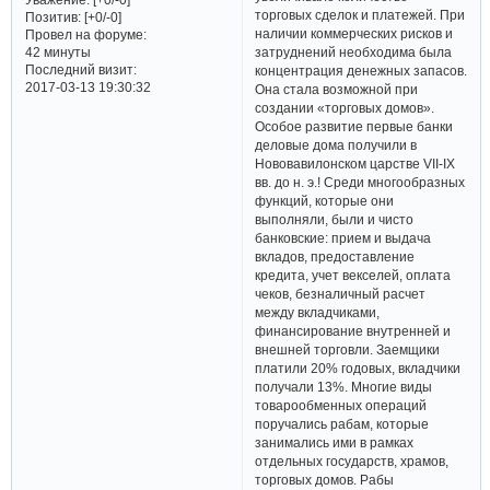
торговых сделок и платежей. При
Позитив:
[+0/-0]
наличии коммерческих рисков и
Провел на форуме:
затруднений необходима была
42 минуты
Последний визит:
концентрация денежных запасов.
2017-03-13 19:30:32
Она стала возможной при
создании «торговых домов».
Особое развитие первые банки
деловые дома получили в
Нововавилонском царстве VII-IX
вв. до н. э.! Среди многообразных
функций, которые они
выполняли, были и чисто
банковские: прием и выдача
вкладов, предоставление
кредита, учет векселей, оплата
чеков, безналичный расчет
между вкладчиками,
финансирование внутренней и
внешней торговли. Заемщики
платили 20% годовых, вкладчики
получали 13%. Многие виды
товарообменных операций
поручались рабам, которые
занимались ими в рамках
отдельных государств, храмов,
торговых домов. Рабы