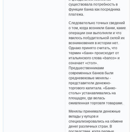
существовала потребность в
функции банка как посредника
платежа.
Следовательно точных сведений
о том, когда возникли банки, какие
операции они выполняли и что
явилось побудительной силой их
возникновения в истории нет.
Однако принято считать, что
термин «банк» происходит от
итальянского слова «banco» и
означает «стол».
Предшественниками
современных банков были
средневековые менялы -
представители денежно-
торгового капитала. «Банко-
столы» устанавливались на
площадях, где велась
оживленная торговля товарами.
Менялы принимали денежные
вклады у купцов и
специализировались на обмене
денег различных стран. В
последствии, когда первые