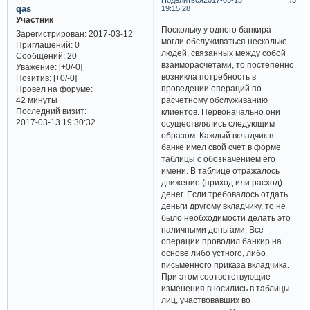
qas
19:15:28
Участник
Поскольку у одного банкира
Зарегистрирован
: 2017-03-12
могли обслуживаться несколько
Приглашений:
0
людей, связанных между собой
Сообщений:
20
взаиморасчетами, то постепенно
Уважение:
[+0/-0]
возникла потребность в
Позитив:
[+0/-0]
проведении операций по
Провел на форуме:
расчетному обслуживанию
42 минуты
Последний визит:
клиентов. Первоначально они
2017-03-13 19:30:32
осуществлялись следующим
образом. Каждый вкладчик в
банке имел свой счет в форме
таблицы с обозначением его
имени. В таблице отражалось
движение (приход или расход)
денег. Если требовалось отдать
деньги другому вкладчику, то не
было необходимости делать это
наличными деньгами. Все
операции проводил банкир на
основе либо устного, либо
письменного приказа вкладчика.
При этом соответствующие
изменения вносились в таблицы
лиц, участвовавших во