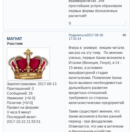
взаиморасчетах. Эти
простейшие услуги образовали
первые формы безналичных
расчетов!!!
0
Поделиться
2017-09-30
6
МАГНАТ
17:42:14
Участник
Вчера в универе лекцию читали,
как раз на эту тему. По мнению
ученых, первые банки возникли в
Италии (Венеция, Генуя), в 14 -
15 веках, в условиях
мануфактурной стадии
капитализма. Появление банка
было вызвано необходимостью
Зарегистрирован
: 2017-09-13
дальнейшего развития
Приглашений:
0
кредитных отношений,
Сообщений:
26
требуемого со стороны
Уважение:
[+0/-0]
Позитив:
[+0/-0]
капиталистических предприятий.
Провел на форуме:
Также существует мнение, что
3 часа 9 минут
банки возникли в более ранний
Последний визит:
период - при феодализме.
2017-10-22 21:55:51
Отмечается, что уже в античном
и феодальном хозяйстве