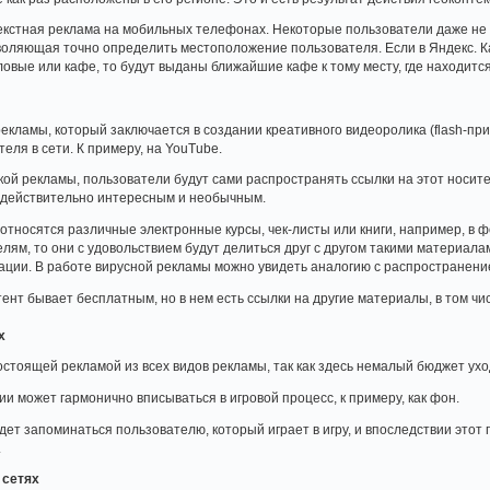
екстная реклама на мобильных телефонах. Некоторые пользователи даже не 
воляющая точно определить местоположение пользователя. Если в Яндекс. Кар
ловые или кафе, то будут выданы ближайшие кафе к тому месту, где находитс
кламы, который заключается в создании креативного видеоролика (flash-при
еля в сети. К примеру, на YouTube.
ой рекламы, пользователи будут сами распространять ссылки на этот носител
 действительно интересным и необычным.
 относятся различные электронные курсы, чек-листы или книги, например, в 
лям, то они с удовольствием будут делиться друг с другом такими материала
ии. В работе вирусной рекламы можно увидеть аналогию с распространение
ент бывает бесплатным, но в нем есть ссылки на другие материалы, в том чи
х
стоящей рекламой из всех видов рекламы, так как здесь немалый бюджет ухо
и может гармонично вписываться в игровой процесс, к примеру, как фон.
удет запоминаться пользователю, который играет в игру, и впоследствии это
.
 сетях