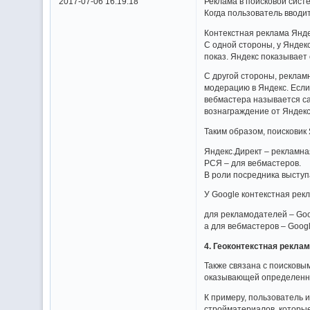
2017-07-06 16:19:18
Реклама в поисковой сист
Когда пользователь вводи
Контекстная реклама Янде
С одной стороны, у Яндек
показ. Яндекс показывает
С другой стороны, реклам
модерацию в Яндекс. Если
вебмастера называется са
вознаграждение от Яндекс
Таким образом, поисковик
Яндекс.Директ – рекламна
РСЯ – для вебмастеров.
В роли посредника выступа
У Google контекстная рек
для рекламодателей – Goo
а для вебмастеров – Goog
4. Геоконтекстная рекла
Также связана с поисковы
оказывающей определенные
К примеру, пользователь 
стройматериалов, которые 