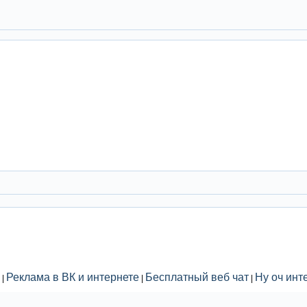
Реклама в ВК и интернете
Бесплатный веб чат
Ну оч инт
|
|
|