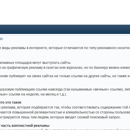
49
 виды рекламы в интернете, которые отличаются по типу рекламного носите
екламных площадок могут выступать сайты.
 на графическую рекламу в газетах или журналах, но по баннеру можно кликн
ове публикуют на своих сайтах не только ссылки на другие сайты, но также 
 разовую публикацию ссылки навсегда (так называемые «вечные» ссылки), л
е» ссылки на неделю, на месяц и т.д.).
что это такое
о реклама, которая подбирается так, чтобы соответствовать содержанию той 
чается повышенной релевантностью и кликабельностью со стороны пользоват
стрируются лишь тем людям, которые вводят схожий поисковый запрос.
к часть контекстной рекламы