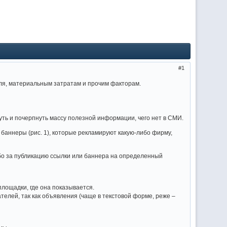
1
ля, материальным затратам и прочим факторам.
уть и почерпнуть массу полезной информации, чего нет в СМИ.
и баннеры (рис. 1), которые рекламируют какую-либо фирму,
ибо за публикацию ссылки или баннера на определенный
площадки, где она показывается.
елей, так как объявления (чаще в текстовой форме, реже –