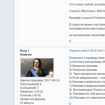
Что только сейчас не рекл
Соцсети ВКонтакте, Мой Ми
Реклама в соцсети Facebo
В соцсетях можно настрои
географическое местонахож
по материалам: wwwinetgr
0
Петр I
Поделиться
2017-09-22 16:57:
Новичок
Позвольте я приведу свою
1) Контекстная реклама (Я
2) Банерная реклама
3) Тизерная реклама
4) Таргетированная реклам
5) Push-уведомления – но
Зарегистрирован
: 2017-09-16
6) Реклама в мобильных пр
Приглашений:
0
7) Реклама в видеоролика
Сообщений:
7
8) Всплывающие Popup-о
Уважение:
[+0/-0]
9) Реклама в E-mail рассы
Позитив:
[+0/-0]
10) Реклама на тематическ
Провел на форуме:
24 минуты
0