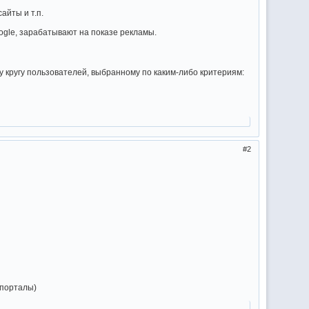
айты и т.п.
oogle, зарабатывают на показе рекламы.
у кругу пользователей, выбранному по каким-либо критериям:
2
 порталы)