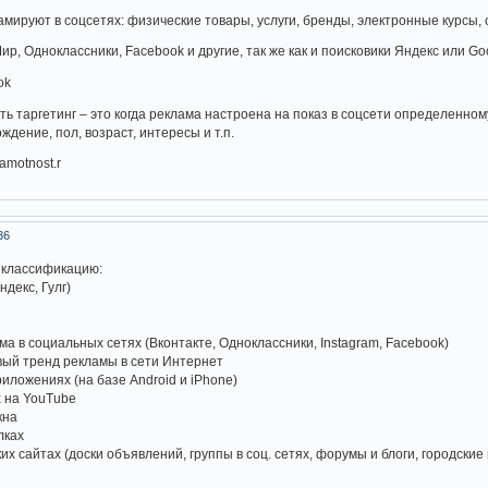
амируют в соцсетях: физические товары, услуги, бренды, электронные курсы, с
р, Одноклассники, Facebook и другие, так же как и поисковики Яндекс или G
ok
ть таргетинг – это когда реклама настроена на показ в соцсети определенном
дение, пол, возраст, интересы и т.п.
amotnost.r
36
 классификацию:
ндекс, Гулг)
а в социальных сетях (Вконтакте, Одноклассники, Instagram, Facebook)
вый тренд рекламы в сети Интернет
иложениях (на базе Android и iPhone)
х на YouTube
кна
лках
их сайтах (доски объявлений, группы в соц. сетях, форумы и блоги, городские