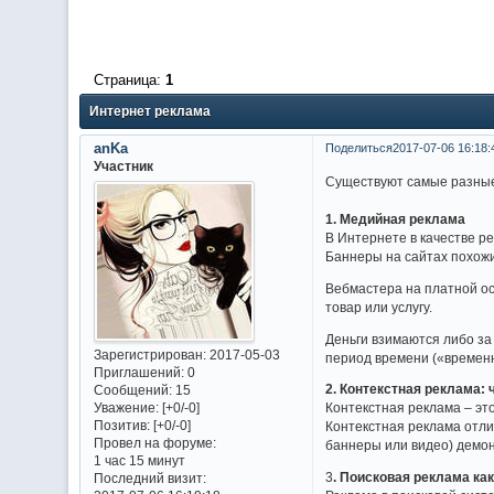
Страница:
1
Интернет реклама
anKa
Поделиться
2017-07-06 16:18:
Участник
Существуют самые разные
1. Медийная реклама
В Интернете в качестве р
Баннеры на сайтах похожи
Вебмастера на платной осн
товар или услугу.
Деньги взимаются либо за
Зарегистрирован
: 2017-05-03
период времени («временны
Приглашений:
0
2. Контекстная реклама: 
Сообщений:
15
Уважение:
[+0/-0]
Контекстная реклама – эт
Позитив:
[+0/-0]
Контекстная реклама отли
Провел на форуме:
баннеры или видео) демон
1 час 15 минут
3
. Поисковая реклама ка
Последний визит: