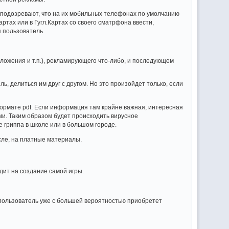
подозревают, что на их мобильных телефонах по умолчанию
тах или в Гугл.Картах со своего сматрфона ввести,
я пользователь.
ложения и т.п.), рекламирующего что-либо, и последующем
ь, делиться им друг с другом. Но это произойдет только, если
формате pdf. Если информация там крайне важная, интересная
ми. Таким образом будет происходить вирусное
 гриппа в школе или в большом городе.
сле, на платные материалы.
дит на создание самой игры.
т пользователь уже с большей вероятностью приобретет