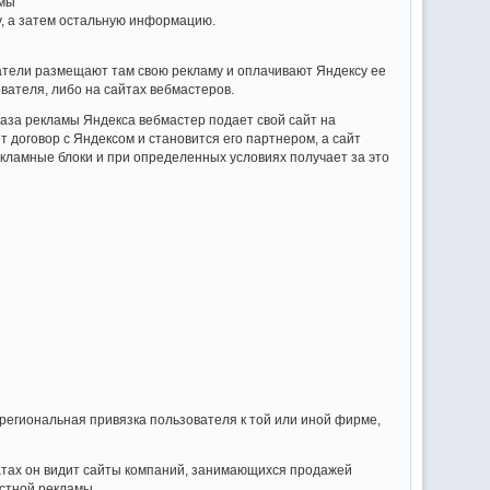
амы
му, а затем остальную информацию.
атели размещают там свою рекламу и оплачивают Яндексу ее
вателя, либо на сайтах вебмастеров.
каза рекламы Яндекса вебмастер подает свой сайт на
 договор с Яндексом и становится его партнером, а сайт
кламные блоки и при определенных условиях получает за это
 региональная привязка пользователя к той или иной фирме,
татах он видит сайты компаний, занимающихся продажей
кстной рекламы.