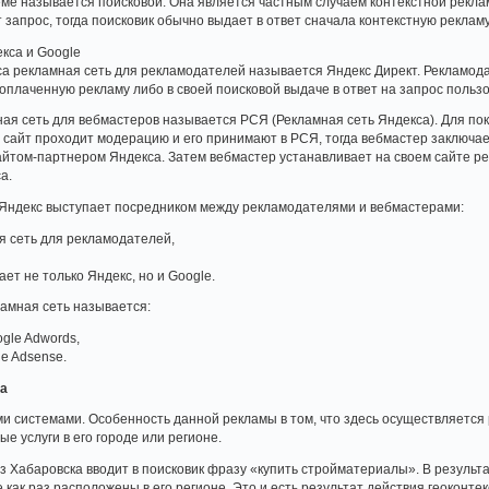
еме называется поисковой. Она является частным случаем контекстной рекл
т запрос, тогда поисковик обычно выдает в ответ сначала контекстную рекла
кса и Google
са рекламная сеть для рекламодателей называется Яндекс Директ. Рекламод
 оплаченную рекламу либо в своей поисковой выдаче в ответ на запрос пользо
ная сеть для вебмастеров называется РСЯ (Рекламная сеть Яндекса). Для по
 сайт проходит модерацию и его принимают в РСЯ, тогда вебмастер заключает
йтом-партнером Яндекса. Затем вебмастер устанавливает на своем сайте ре
а.
 Яндекс выступает посредником между рекламодателями и вебмастерами:
я сеть для рекламодателей,
ет не только Яндекс, но и Google.
ламная сеть называется:
gle Adwords,
le Adsense.
ма
ми системами. Особенность данной рекламы в том, что здесь осуществляется
 услуги в его городе или регионе.
из Хабаровска вводит в поисковик фразу «купить стройматериалы». В резуль
как раз расположены в его регионе. Это и есть результат действия геоконте