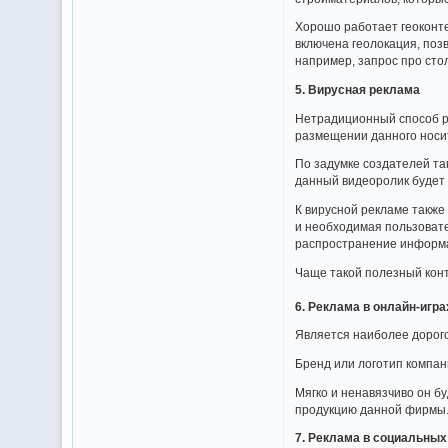
Хорошо работает геоконт
включена геолокация, поз
например, запрос про сто
5. Вирусная реклама
Нетрадиционный способ ре
размещении данного носит
По задумке создателей так
данный видеоролик будет
К вирусной рекламе также
и необходимая пользовате
распространение информац
Чаще такой полезный конт
6. Реклама в онлайн-игра
Является наиболее дорого
Бренд или логотип компани
Мягко и ненавязчиво он б
продукцию данной фирмы
7. Реклама в социальных