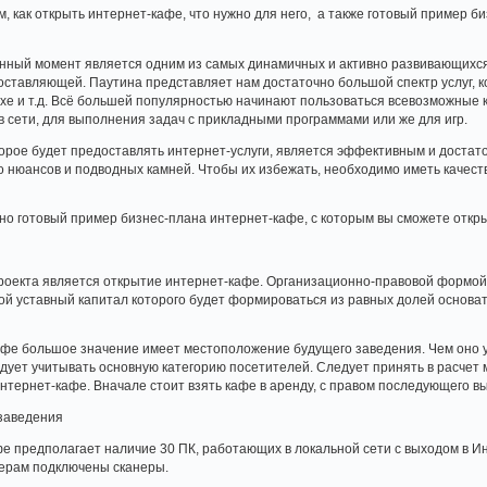
, как открыть интернет-кафе, что нужно для него, а также готовый пример би
анный момент является одним из самых динамичных и активно развивающихся
ставляющей. Паутина представляет нам достаточно большой спектр услуг, ко
ыхе и т.д. Всё большей популярностью начинают пользоваться всевозможные к
 сети, для выполнения задач с прикладными программами или же для игр.
торое будет предоставлять интернет-услуги, является эффективным и достат
го нюансов и подводных камней. Чтобы их избежать, необходимо иметь качес
но готовый пример бизнес-плана интернет-кафе, с которым вы сможете откр
роекта является открытие интернет-кафе. Организационно-правовой формой
ой уставный капитал которого будет формироваться из равных долей основа
фе большое значение имеет местоположение будущего заведения. Чем оно у
ует учитывать основную категорию посетителей. Следует принять в расчет 
интернет-кафе. Вначале стоит взять кафе в аренду, с правом последующего вы
заведения
е предполагает наличие 30 ПК, работающих в локальной сети с выходом в И
терам подключены сканеры.