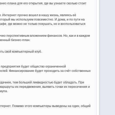
знес-плана для его открытия, где вы узнаете сколько стоит
. Интернет прочно вошел в нашу жизнь, являясь её
торый мы используем повсеместно. И дома, и по пути на
афе, где можно не только покушать, но и воспользоваться
очно перспективным вложением финансов. Но, как и в каждом
твенный бизнес-план.
ыть свой компьютерный клуб.
 предприятия будет общество ограниченной
телей. Финансирование будет проходить за счёт собственных
дачнее, тем большей ликвидностью будет обладать. При
маршруты их передвижения, выявить точки их пересечения и
купа.
нтернет. Помимо этого компьютеры выведены на один, общий