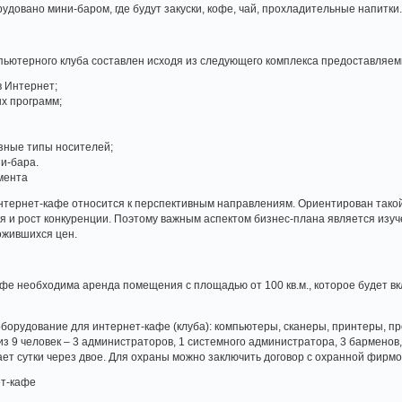
удовано мини-баром, где будут закуски, кофе, чай, прохладительные напитки
ьютерного клуба составлен исходя из следующего комплекса предоставляемы
в Интернет;
х программ;
зные типы носителей;
и-бара.
мента
тернет-кафе относится к перспективным направлениям. Ориентирован такой
 и рост конкуренции. Поэтому важным аспектом бизнес-плана является изуче
ожившихся цен.
фе необходима аренда помещения с площадью от 100 кв.м., которое будет вк
орудование для интернет-кафе (клуба): компьютеры, сканеры, принтеры, п
из 9 человек – 3 администраторов, 1 системного администратора, 3 барменов,
т сутки через двое. Для охраны можно заключить договор с охранной фирмо
ет-кафе