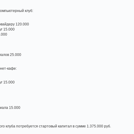
компьютерный клуб:
овайдеру 120.000
г 15.000
.000
0
иалов 25.000
нет-кафе:
г 15.000
иала 15.000
го клуба потребуется стартовый капитал в сумме 1.375.000 руб.