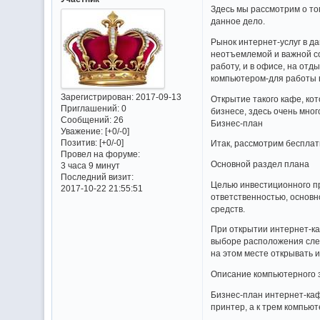
Здесь мы рассмотрим о том
данное дело.
Рынок интернет-услуг в д
неотъемлемой и важной со
работу, и в офисе, на отд
компьютером-для работы в
Зарегистрирован
: 2017-09-13
Открытие такого кафе, ко
Приглашений:
0
бизнесе, здесь очень мно
Сообщений:
26
Бизнес-план
Уважение:
[+0/-0]
Позитив:
[+0/-0]
Итак, рассмотрим бесплат
Провел на форуме:
Основной раздел плана
3 часа 9 минут
Последний визит:
Целью инвестиционного п
2017-10-22 21:55:51
ответственностью, основн
средств.
При открытии интернет-ка
выборе расположения след
на этом месте открывать 
Описание компьютерного 
Бизнес-план интернет-каф
принтер, а к трем компью