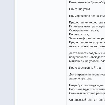
Интернет-кафе будет обор
Описание услуг
Пример бизнес-плана комп
Предоставление доступа 
Использование прикладны
Сканирование текста;
Печать текста;
Запись информации на ра
Предоставление услуг мин
Анализ рынка данного сег
Деятельность подобных ин
популярности наблюдается
внимание и на уровень сл
Производственный план
Для открытия интернет-ка
администратора.
Потребуется следующее об
Персонал будет состоять 
Сменный персонал работае
Финансовый план интерн