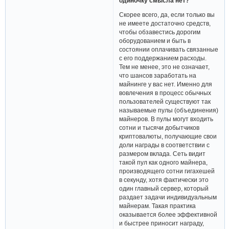
одиночку смысла нет?
Скорее всего, да, если только вы
не имеете достаточно средств,
чтобы обзавестись дорогим
оборудованием и быть в
состоянии оплачивать связанные
с его поддержанием расходы.
Тем не менее, это не означает,
что шансов заработать на
майнинге у вас нет. Именно для
вовлечения в процесс обычных
пользователей существуют так
называемые пулы (объединения)
майнеров. В пулы могут входить
сотни и тысячи добытчиков
криптовалюты, получающие свои
доли награды в соответствии с
размером вклада. Сеть видит
такой пул как одного майнера,
производящего сотни гигахешей
в секунду, хотя фактически это
один главный сервер, который
раздает задачи индивидуальным
майнерам. Такая практика
оказывается более эффективной
и быстрее приносит награду,