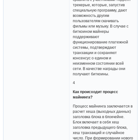
трекерые, которые, запустив
специальную программу, дают
возможность другим
пользователям скачивать
фильмы или музыку. В случае с
биткоином майнеры
поддерживают
функционирование платежной
системы, подтверждают
транзакции и сохраняют
консенсус о едином и
неизменном состоянии всей
сети. В качестве награды они
получают биткоины.
4
Как происходит процесс
майнинга?
Процесс майнинга заключается в
расчет хеша (выходных данных)
заголовка блока в блокчейне.
Блок включает в себя хеш
заголовка предыдущего блока,
хеш транзакций и случайное
число. При формировании нового