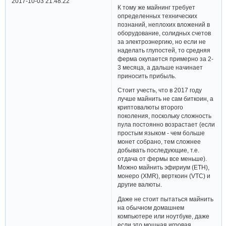
2017-10-03 21:48:22
К тому же майнинг требует
определенных технических
познаний, неплохих вложений в
оборудование, солидных счетов
за электроэнергию, но если не
наделать глупостей, то средняя
ферма окупается примерно за 2-
3 месяца, а дальше начинает
приносить прибыль.
Стоит учесть, что в 2017 году
лучше майнить не сам биткоин, а
криптовалюты второго
поколения, поскольку сложность
пула постоянно возрастает (если
простым языком - чем больше
монет собрано, тем сложнее
добывать последующие, т.е.
отдача от фермы все меньше).
Можно майнить эфириум (ETH),
монеро (XMR), верткоин (VTC) и
другие валюты.
Даже не стоит пытаться майнить
на обычном домашнем
компьютере или ноутбуке, даже
если это мощная игровая