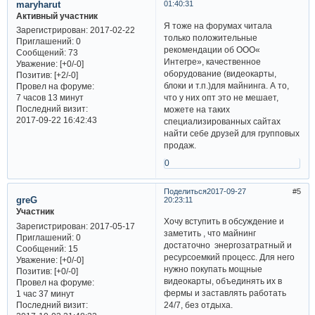
maryharut
01:40:31
Активный участник
Я тоже на форумах читала
Зарегистрирован
: 2017-02-22
только положительные
Приглашений:
0
рекомендации об ООО«
Сообщений:
73
Интегре», качественное
Уважение:
[+0/-0]
оборудование (видеокарты,
Позитив:
[+2/-0]
блоки и т.п.)для майнинга. А то,
Провел на форуме:
что у них опт это не мешает,
7 часов 13 минут
Последний визит:
можете на таких
2017-09-22 16:42:43
специализированных сайтах
найти себе друзей для групповых
продаж.
0
Поделиться
2017-09-27
5
greG
20:23:11
Участник
Хочу вступить в обсуждение и
Зарегистрирован
: 2017-05-17
заметить , что майнинг
Приглашений:
0
достаточно энергозатратный и
Сообщений:
15
ресурсоемкий процесс. Для него
Уважение:
[+0/-0]
нужно покупать мощные
Позитив:
[+0/-0]
видеокарты, объединять их в
Провел на форуме:
фермы и заставлять работать
1 час 37 минут
Последний визит:
24/7, без отдыха.