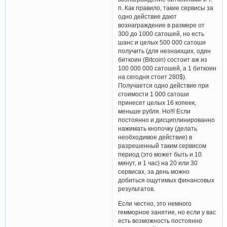
п. Как правило, такие сервисы за
одно действие дают
вознаграждение в размере от
300 до 1000 сатошей, но есть
шанс и целых 500 000 сатоши
получить (для незнающих, один
биткоин (Bitcoin) состоит аж из
100 000 000 сатошей, а 1 биткоин
на сегодня стоит 280$).
Получается одно действие при
стоимости 1 000 сатоши
принесет целых 16 копеек,
меньше рубля. Но!!! Если
постоянно и дисциплинированно
нажимать кнопочку (делать
необходимое действие) в
разрешенный таким сервисом
период (это может быть и 10
минут, и 1 час) на 20 или 30
сервисах, за день можно
добиться ощутимых финансовых
результатов.
Если честно, это немного
гемморное занятие, но если у вас
есть возможность постоянно