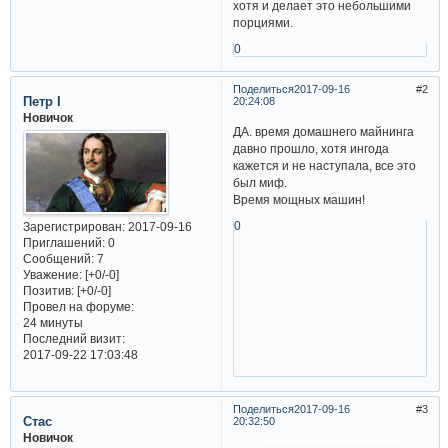
хотя и делает это небольшими
порциями.
0
Поделиться
2017-09-16
2
Петр I
20:24:08
Новичок
ДА. время домашнего майнинга
давно прошло, хотя ингода
кажется и не наступала, все это
был миф.
Время мощных машин!
0
Зарегистрирован
: 2017-09-16
Приглашений:
0
Сообщений:
7
Уважение:
[+0/-0]
Позитив:
[+0/-0]
Провел на форуме:
24 минуты
Последний визит:
2017-09-22 17:03:48
Поделиться
2017-09-16
3
Стас
20:32:50
Новичок