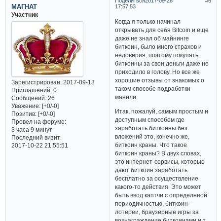
Поделиться
2017-09-28
6
МАГНАТ
17:57:53
Участник
Когда я только начинал
открывать для себя Bitcoin и еще
даже не знал об майнинге
биткоин, было много страхов и
недоверия, поэтому покупать
биткоины за свои деньги даже не
приходило в голову. Но все же
хорошие отзывы от знакомых о
Зарегистрирован
: 2017-09-13
таком способе подработки
Приглашений:
0
манили.
Сообщений:
26
Уважение:
[+0/-0]
Итак, пожалуй, самым простым и
Позитив:
[+0/-0]
доступным способом где
Провел на форуме:
заработать биткоины без
3 часа 9 минут
вложений это, конечно же,
Последний визит:
биткоин краны. Что такое
2017-10-22 21:55:51
биткоин краны? В двух словах,
это интернет-сервисы, которые
дают биткоин заработать
бесплатно за осуществление
какого-то действия. Это может
быть ввод каптчи с определнной
периодичностью, биткоин-
лотереи, браузерные игры за
вознаграждение биткоинами и т.