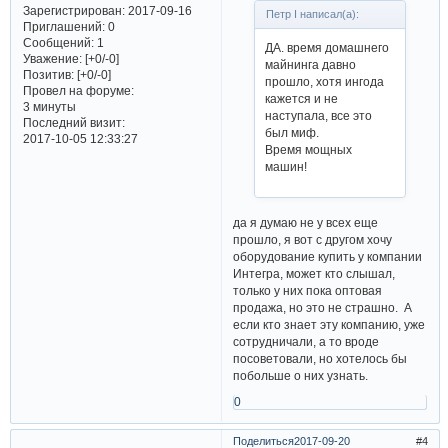
Зарегистрирован
: 2017-09-16
Петр I написал(а):
Приглашений:
0
Сообщений:
1
ДА. время домашнего
Уважение:
[+0/-0]
майнинга давно
Позитив:
[+0/-0]
прошло, хотя ингода
Провел на форуме:
кажется и не
3 минуты
наступала, все это
Последний визит:
был миф.
2017-10-05 12:33:27
Время мощных
машин!
да я думаю не у всех еще
прошло, я вот с другом хочу
оборудование купить у компании
Интегра, может кто слышал,
только у них пока оптовая
продажа, но это не страшно. А
если кто знает эту компанию, уже
сотрудничали, а то вроде
посоветовали, но хотелось бы
побольше о них узнать.
0
Поделиться
2017-09-20
4