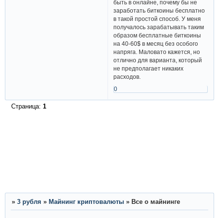
быть в онлайне, почему бы не
заработать биткоины бесплатно
в такой простой способ. У меня
получалось зарабатывать таким
образом бесплатные биткоины
на 40-60$ в месяц без особого
напряга. Маловато кажется, но
отлично для варианта, который
не предполагает никаких
расходов.
0
Страница:
1
»
3 рубля
»
Майнинг криптовалюты
»
Все о майнинге