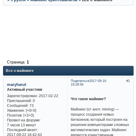
Страница:
1
Все о майнинге
Поделиться
2017-09-16
1
maryharut
19:28:56
Активный участник
Зарегистрирован
: 2017-02-22
Что такое майнинг?
Приглашений:
0
Сообщений:
73
Майнинг (от англ. mining) —
Уважение:
[+0/-0]
процесс создания новых
Позитив:
[+2/-0]
биткоинов, который построен на
Провел на форуме:
решении компьютерами сложных
7 часов 13 минут
Последний визит:
математических задач. Майнинг
2017-09-22 16:42:43
является единственным