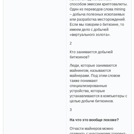
способом эмиссии криптовалюты.
Один из переводов слова mining
– добыча полезных ископаемых
или разработка месторождений.
Если мы говорим о биткоине, то
имеем дело с добычей
«виртуального золота».
2
Кто занимается добычей
биткоинов?
Люди, которые занимаются
майнингом, называются
майнерами. Под этим словом
также понимают
специализированные
устройства, которые
устанавливаются в компьютеры с
целью добычи биткоинов.
3
На что это вообще похоже?
Отчасти майнеров можно
сравнить с участниками торрент-