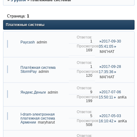
Страница:
1
Платежные системы
2017-09-30
1
Paycash
admin
05:41:05
169
МАГНАТ
2017-09-28
1
Платёжная система
StormPay
admin
17:35:36
120
МАГНАТ
2017-07-06
9
Яндекс.Деньги
admin
15:50:11
anKa
199
I-dram-электронная
2017-05-03
5
платежная система
16:10:42
anKa
Армении
maryharut
508